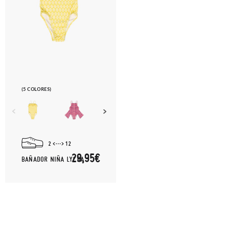
(5 COLORES)
2
12
29,95€
BAÑADOR NIÑA LYCRA