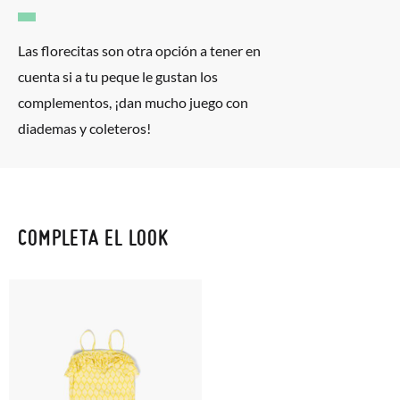
En caso de que no quieras Cambio sino Devolución, también
Las florecitas son otra opción a tener en
serán gratuitas, ¡no tienes que preocuparte por nada! Puedes
cuenta si a tu peque le gustan los
solicitarlas desde el mismo enlace del párrafo anterior y nos
complementos, ¡dan mucho juego con
encargamos de enviarte un mensajero para que te recoja el
diademas y coleteros!
paquete.
COMPLETA EL LOOK