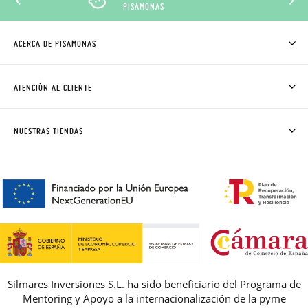
PISAMONAS
ACERCA DE PISAMONAS
QUIÉNES SOMOS
CÓMO COMPRAR
ATENCIÓN AL CLIENTE
DONDE ESTÁ MI PEDIDO
ENVÍOS Y CAMBIOS GRATIS
SOLICITAR CAMBIO O DEVOLUCIÓN
CLUB PISAMONAS
NUESTRAS TIENDAS
CONTACTO
BLOG & NOTICIAS
HORARIO
PREMIOS
PREGUNTAS FRECUENTES
AVISO LEGAL, PRIVACIDAD Y COOKIES
GUIA DE TALLAS
REBAJAS
Silmares Inversiones S.L. ha sido beneficiario del Programa de
Mentoring y Apoyo a la internacionalización de la pyme