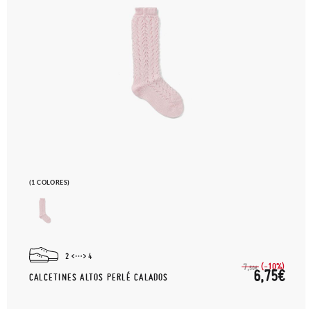
(1 COLORES)
2
4
(-10%)
7,
50€
6,75€
CALCETINES ALTOS PERLÉ CALADOS