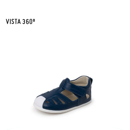
enviarnos la petición de cambio. Nuestro equipo Atención al
Cliente se encargará de todo: te mandaremos otra talla y te
recogeremos la primera, sin gastos, en unos pocos días!
VISTA 360º
En caso de que no quieras Cambio sino Devolución, también
serán gratuitas, ¡no tienes que preocuparte por nada! Puedes
solicitarlas desde el mismo enlace del párrafo anterior y nos
encargamos de enviarte un mensajero para que te recoja el
paquete.