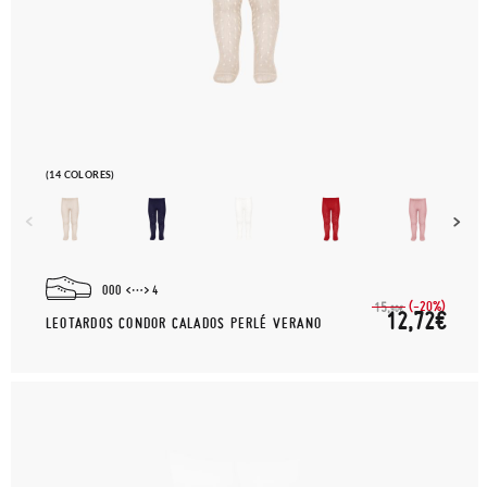
(14 COLORES)
000
4
(-20%)
15,
90€
12,72€
LEOTARDOS CONDOR CALADOS PERLÉ VERANO