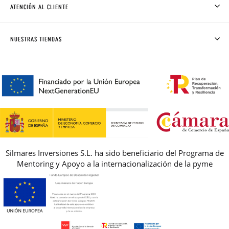
CÓMO COMPRAR
ATENCIÓN AL CLIENTE
DONDE ESTÁ MI PEDIDO
ENVÍOS Y CAMBIOS GRATIS
SOLICITAR CAMBIO O DEVOLUCIÓN
CLUB PISAMONAS
NUESTRAS TIENDAS
CONTACTO
BLOG & NOTICIAS
HORARIO
PREMIOS
PREGUNTAS FRECUENTES
AVISO LEGAL, PRIVACIDAD Y COOKIES
GUIA DE TALLAS
REBAJAS
Silmares Inversiones S.L. ha sido beneficiario del Programa de
Mentoring y Apoyo a la internacionalización de la pyme