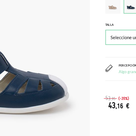
TALLA
PERCEPCIÓN
Algo gran
53
(-20%)
,95
43
,16 €