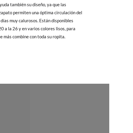
24
25
26
 El precio final será el de los zapatos que
Cambios & Devoluciones
de nuestra web
15,8
16,5
17,0
e encargará de todo: te mandaremos otra
que más combine con toda su ropita.
 ¡no tienes que preocuparte por nada!
gamos de enviarte un mensajero para que te