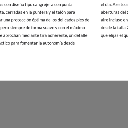
as con diseño tipo cangrejera con punta
A esto ayuda también su diseño, ya que las
20
21
22
23
 Pisamonas envíos y cambios gratis, sin importe mínimo, sin preguntas.
ta, cerradas en la puntera y el talón para
s del zapato permiten una óptima circulación del
y si cuando te lleguen no te valen, sólo tienes que entrar en la sección
r una protección óptima de los delicados pies de
cluso en días muy calurosos. Están disponibles
13,2
14,0
14,6
15,2
viarnos la petición de cambio. Nuestro equipo Atención al Cliente s
, pero siempre de forma suave y con el máximo
 talla 20 a la 26 y en varios colores lisos, para
 te recogeremos la primera, sin gastos, en unos pocos días!
e abrochan mediante tira adherente, un detalle
que elijas el 
ctico para fomentar la autonomía desde
 de que no quieras Cambio sino Devolución, también serán gratuitas,
solicitarlas desde el mismo enlace del párrafo anterior y nos encar
el paquete.