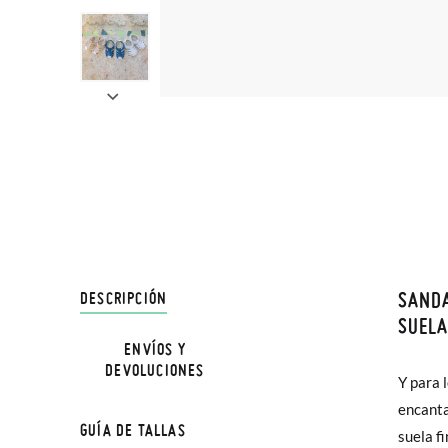
SANDA
DESCRIPCIÓN
En Pisa
SUELA
hasta e
ENVÍOS Y
DEVOLUCIONES
Además 
Y para 
pequeñi
poco má
encanta
sus mate
GUÍA DE TALLAS
En Bale
suela f
sus pies