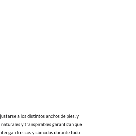
bién son GRATIS y puedes realizarlos
asa!
fieras acelerar el envío, puedes por muy