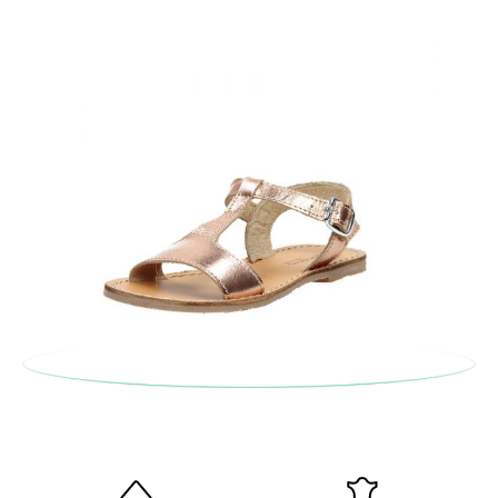
serán gratuitas, ¡no tienes que preocuparte por nada! Puedes
solicitarlas desde el mismo enlace del párrafo anterior y nos
encargamos de enviarte un mensajero para que te recoja el
paquete.