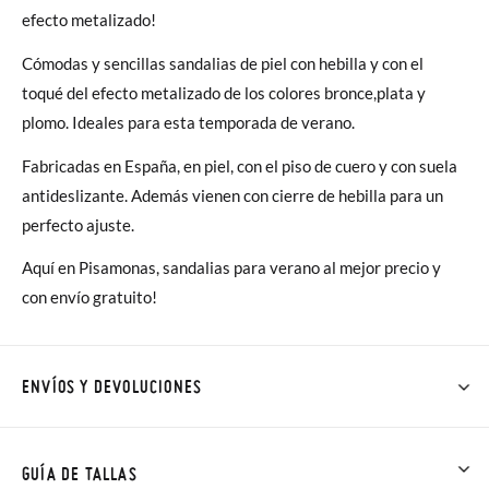
efecto metalizado!
Cómodas y sencillas sandalias de piel con hebilla y con el
toqué del efecto metalizado de los colores bronce,plata y
plomo. Ideales para esta temporada de verano.
Fabricadas en España, en piel, con el piso de cuero y con suela
antideslizante. Además vienen con cierre de hebilla para un
perfecto ajuste.
Aquí en Pisamonas, sandalias para verano al mejor precio y
con envío gratuito!
ENVÍOS Y DEVOLUCIONES
En Pisamonas todos los Envíos son GRATIS y los Cambios de
Talla/Color también son GRATIS y puedes realizarlos hasta en
GUÍA DE TALLAS