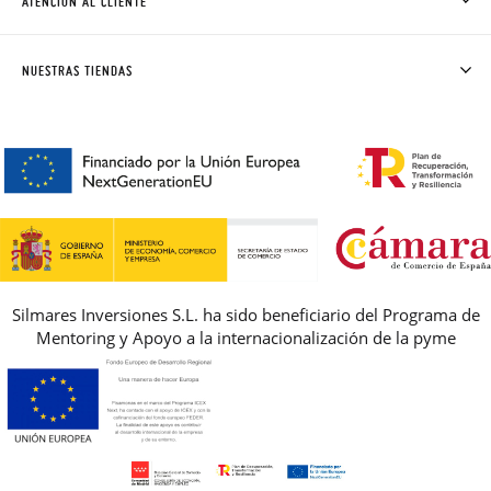
ATENCIÓN AL CLIENTE
DONDE ESTÁ MI PEDIDO
ENVÍOS Y CAMBIOS GRATIS
SOLICITAR CAMBIO O DEVOLUCIÓN
CLUB PISAMONAS
NUESTRAS TIENDAS
CONTACTO
BLOG & NOTICIAS
HORARIO
PREMIOS
PREGUNTAS FRECUENTES
AVISO LEGAL, PRIVACIDAD Y COOKIES
GUIA DE TALLAS
REBAJAS
Silmares Inversiones S.L. ha sido beneficiario del Programa de
Mentoring y Apoyo a la internacionalización de la pyme