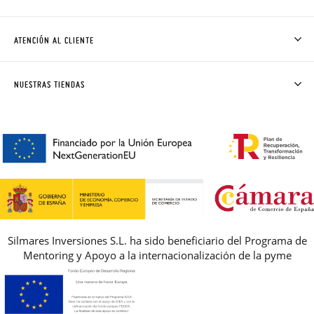
QUIÉNES SOMOS
CÓMO COMPRAR
ATENCIÓN AL CLIENTE
DONDE ESTÁ MI PEDIDO
ENVÍOS Y CAMBIOS GRATIS
SOLICITAR CAMBIO O DEVOLUCIÓN
CLUB PISAMONAS
NUESTRAS TIENDAS
CONTACTO
BLOG & NOTICIAS
HORARIO
PREMIOS
PREGUNTAS FRECUENTES
AVISO LEGAL, PRIVACIDAD Y COOKIES
GUIA DE TALLAS
REBAJAS
Silmares Inversiones S.L. ha sido beneficiario del Programa de
Mentoring y Apoyo a la internacionalización de la pyme