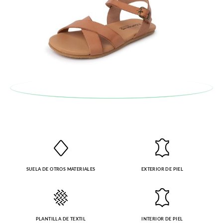
en la sección
Cambios & Devoluciones
de nuestra web para
enviarnos la petición de cambio. Nuestro equipo Atención al
Cliente se encargará de todo: te mandaremos otra talla y te
recogeremos la primera, sin gastos, en unos pocos días!
En caso de que no quieras Cambio sino Devolución, también
serán gratuitas, ¡no tienes que preocuparte por nada! Puedes
solicitarlas desde el mismo enlace del párrafo anterior y nos
encargamos de enviarte un mensajero para que te recoja el
paquete.
SUELA DE OTROS MATERIALES
EXTERIOR DE PIEL
PLANTILLA DE TEXTIL
INTERIOR DE PIEL