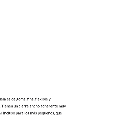
bién son GRATIS y puedes realizarlos
asa!
fieras acelerar el envío, puedes por muy