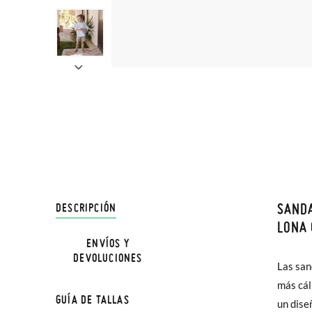
SANDA
DESCRIPCIÓN
En Pisa
LONA 
hasta e
ENVÍOS Y
DEVOLUCIONES
Además 
Las san
cómodo
poco má
más cál
antides
GUÍA DE TALLAS
En Bale
un dise
fácil d