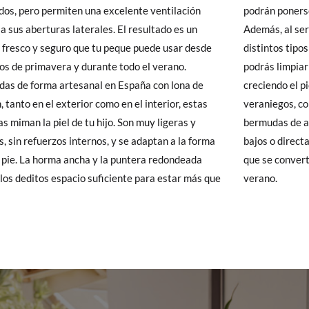
dos, pero permiten una excelente ventilación
ponerse sus sandalias solos desde el principio.
 Pisamonas envíos y cambios gratis, sin importe mínimo, sin preguntas.
 a sus aberturas laterales. El resultado es un
al ser regulable, permite un ajuste perfecto en
y si cuando te lleguen no te valen, sólo tienes que entrar en la sección
 fresco y seguro que tu peque puede usar desde
s tipos de empeine. La plantilla es extraíble, así
viarnos la petición de cambio. Nuestro equipo Atención al Cliente s
ios de primavera y durante todo el verano.
limpiarlas por dentro o comprobar cómo va
 te recogeremos la primera, sin gastos, en unos pocos días!
das de forma artesanal en España con lona de
do el pie. Disponibles en colores suaves y
, tanto en el exterior como en el interior, estas
gos, combinan con conjuntos frescos, petos o
 de que no quieras Cambio sino Devolución, también serán gratuitas,
as miman la piel de tu hijo. Son muy ligeras y
s de algodón. Se pueden usar con calcetines
solicitarlas desde el mismo enlace del párrafo anterior y nos encar
es, sin refuerzos internos, y se adaptan a la forma
 directamente sin ellos. Un calzado súper práctico
el paquete.
l pie. La horma ancha y la puntera redondeada
onvertirá en un imprescindible para tu hijo este
 los deditos espacio suficiente para estar más que
verano.