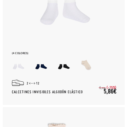
(4 COLORES)
2
12
(-15%)
6,
90€
5,86€
CALCETINES INVISIBLES ALGODÓN ELÁSTICO