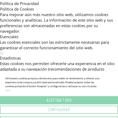
Política de Privacidad
Política de Cookies
Para mejorar aún más nuestro sitio web, utilizamos cookies
funcionales y analíticas. La información de este sitio web y sus
preferencias son almacenadas en estas cookies por su
navegador.
Esenciales
Las cookies esenciales son las estrictamente necesarias para
garantizar el correcto funcionamiento del sitio web.
Estadísticas
Estas cookies nos permiten ofrecerle una experiencia en el sitio
adaptada a su navegación (recomendaciones de producto
personalizadas, énfasis en categorías frecuentemente
Utilizamos cookies propias y de terceros para medir el rendimiento y ofrecer una
consultadas, etc).Al activar esta cookie, nos ayuda a mejorar aún
experiencia de compra y publicidad personalizada. Puedes aceptar todas las
más su experiencia.
cookies pulsando el botón 'Aceptar' y configurarlas o rechazar su uso clicando
aqui.
Publicitarias
ACEPTAR TODO
Estas cookies permiten a nuestros socios publicitarios enviarle
mensajes específicos y personalizados.
CONFIGURAR
Política de Privacidad