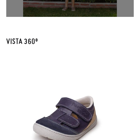
elijas, y si cuando te lleguen no te valen, sólo tienes que entrar
en la sección
Cambios & Devoluciones
de nuestra web para
enviarnos la petición de cambio. Nuestro equipo Atención al
Cliente se encargará de todo: te mandaremos otra talla y te
recogeremos la primera, sin gastos, en unos pocos días!
VISTA 360º
En caso de que no quieras Cambio sino Devolución, también
serán gratuitas, ¡no tienes que preocuparte por nada! Puedes
solicitarlas desde el mismo enlace del párrafo anterior y nos
encargamos de enviarte un mensajero para que te recoja el
paquete.