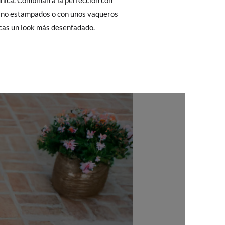
 El precio final será el de los zapatos que
Cambios & Devoluciones
de nuestra web
scas un look más desenfadado.
e encargará de todo: te mandaremos otra
 ¡no tienes que preocuparte por nada!
gamos de enviarte un mensajero para que te