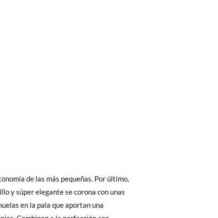
bién son GRATIS y puedes realizarlos
asa!
fieras acelerar el envío, puedes por muy