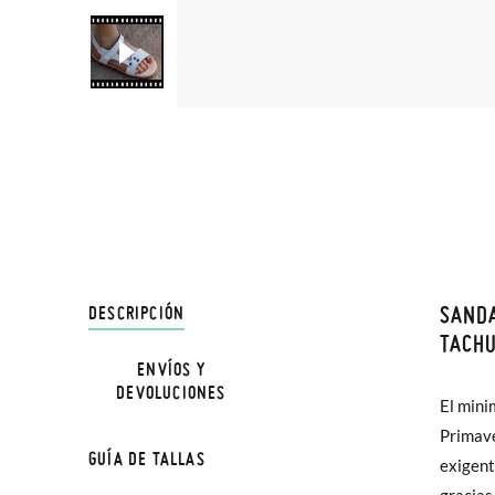
SANDA
DESCRIPCIÓN
En Pisa
TACH
hasta e
ENVÍOS Y
DEVOLUCIONES
Además 
El mini
favorec
poco má
Primave
su diseñ
GUÍA DE TALLAS
En Bale
exigent
divert