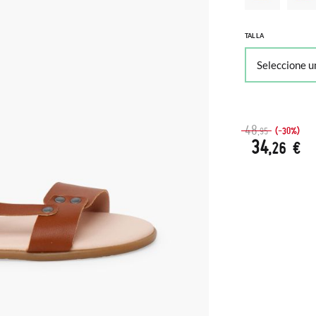
TALLA
48
(-30%)
,95
34
,26 €