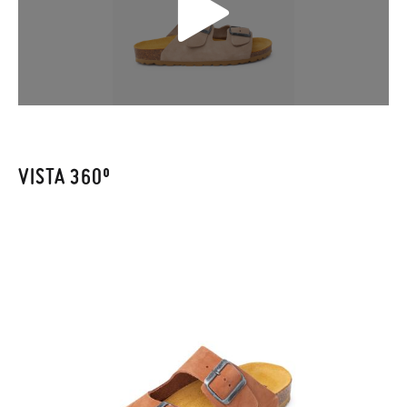
Sólo en Pisamonas envíos y cambios gratis, sin importe
mínimo, sin preguntas. El precio final será el de los zapatos que
elijas, y si cuando te lleguen no te valen, sólo tienes que entrar
en la sección
Cambios & Devoluciones
de nuestra web para
enviarnos la petición de cambio. Nuestro equipo Atención al
Cliente se encargará de todo: te mandaremos otra talla y te
recogeremos la primera, sin gastos, en unos pocos días!
VISTA 360º
En caso de que no quieras Cambio sino Devolución, también
serán gratuitas, ¡no tienes que preocuparte por nada! Puedes
solicitarlas desde el mismo enlace del párrafo anterior y nos
encargamos de enviarte un mensajero para que te recoja el
paquete.