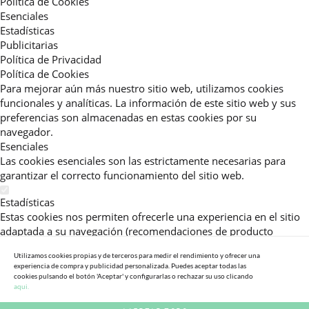
Política de Cookies
Esenciales
Estadísticas
Publicitarias
Política de Privacidad
Política de Cookies
Para mejorar aún más nuestro sitio web, utilizamos cookies
funcionales y analíticas. La información de este sitio web y sus
preferencias son almacenadas en estas cookies por su
navegador.
Esenciales
Las cookies esenciales son las estrictamente necesarias para
garantizar el correcto funcionamiento del sitio web.
Estadísticas
Estas cookies nos permiten ofrecerle una experiencia en el sitio
adaptada a su navegación (recomendaciones de producto
personalizadas, énfasis en categorías frecuentemente
Utilizamos cookies propias y de terceros para medir el rendimiento y ofrecer una
consultadas, etc).Al activar esta cookie, nos ayuda a mejorar aún
experiencia de compra y publicidad personalizada. Puedes aceptar todas las
más su experiencia.
cookies pulsando el botón 'Aceptar' y configurarlas o rechazar su uso clicando
aqui.
Publicitarias