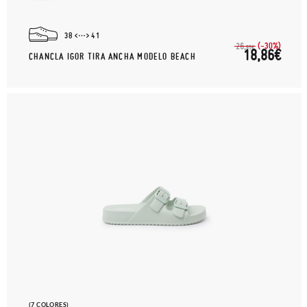
38
41
(-30%)
26,
95€
18,86€
CHANCLA IGOR TIRA ANCHA MODELO BEACH
(7 COLORES)