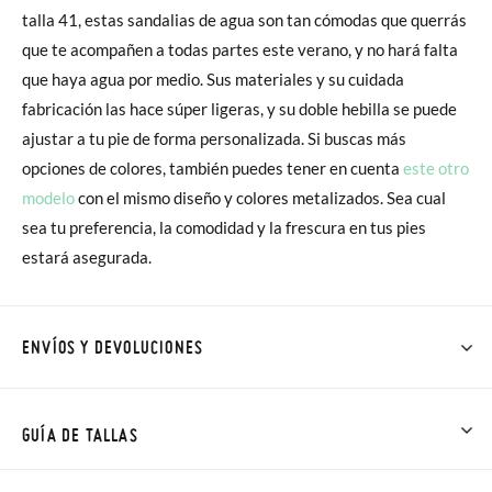
talla 41, estas sandalias de agua son tan cómodas que querrás
que te acompañen a todas partes este verano, y no hará falta
que haya agua por medio. Sus materiales y su cuidada
fabricación las hace súper ligeras, y su doble hebilla se puede
ajustar a tu pie de forma personalizada. Si buscas más
opciones de colores, también puedes tener en cuenta
este otro
modelo
con el mismo diseño y colores metalizados. Sea cual
sea tu preferencia, la comodidad y la frescura en tus pies
estará asegurada.
ENVÍOS Y DEVOLUCIONES
En Pisamonas todos los Envíos son GRATIS y los Cambios de
Talla/Color también son GRATIS y puedes realizarlos hasta en
GUÍA DE TALLAS
60 días. ¡Te acercamos nuestra tienda física hasta la puerta de