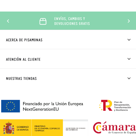
ENVÍOS, CAMBIOS Y
DEVOLUCIONES GRATIS
ACERCA DE PISAMONAS
QUIÉNES SOMOS
CÓMO COMPRAR
ATENCIÓN AL CLIENTE
DONDE ESTÁ MI PEDIDO
ENVÍOS Y CAMBIOS GRATIS
SOLICITAR CAMBIO O DEVOLUCIÓN
CLUB PISAMONAS
NUESTRAS TIENDAS
CONTACTO
BLOG & NOTICIAS
HORARIO
PREMIOS
PREGUNTAS FRECUENTES
AVISO LEGAL, PRIVACIDAD Y COOKIES
GUIA DE TALLAS
REBAJAS