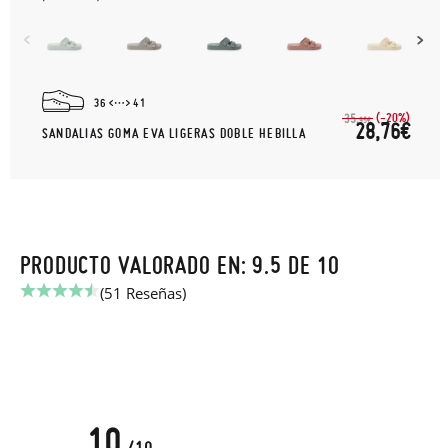
36
41
(-20%)
35,
95€
28,76€
SANDALIAS GOMA EVA LIGERAS DOBLE HEBILLA
PRODUCTO VALORADO EN: 9.5 DE 10
(51 Reseñas)
10