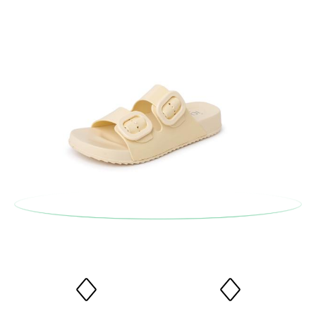
solicitarlas desde el mismo enlace del párrafo anterior y nos
encargamos de enviarte un mensajero para que te recoja el
paquete.