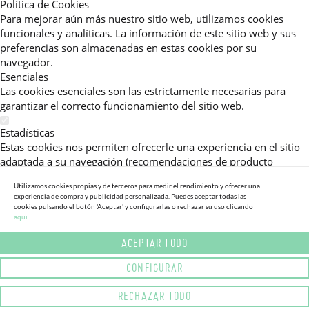
Política de Cookies
Para mejorar aún más nuestro sitio web, utilizamos cookies
funcionales y analíticas. La información de este sitio web y sus
preferencias son almacenadas en estas cookies por su
navegador.
Esenciales
Las cookies esenciales son las estrictamente necesarias para
garantizar el correcto funcionamiento del sitio web.
Estadísticas
Estas cookies nos permiten ofrecerle una experiencia en el sitio
adaptada a su navegación (recomendaciones de producto
personalizadas, énfasis en categorías frecuentemente
Utilizamos cookies propias y de terceros para medir el rendimiento y ofrecer una
consultadas, etc).Al activar esta cookie, nos ayuda a mejorar aún
experiencia de compra y publicidad personalizada. Puedes aceptar todas las
más su experiencia.
cookies pulsando el botón 'Aceptar' y configurarlas o rechazar su uso clicando
aqui.
Publicitarias
ACEPTAR TODO
Estas cookies permiten a nuestros socios publicitarios enviarle
mensajes específicos y personalizados.
CONFIGURAR
Política de Privacidad
RECHAZAR TODO
Lea más sobre el uso de cookies en este sitio web en nuestra