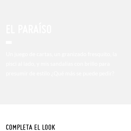
EL PARAÍSO
Un juego de cartas, un granizado fresquito, la
pisci al lado, y mis sandalias con brillo para
presumir de estilo ¿Qué más se puede pedir?
COMPLETA EL LOOK