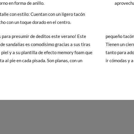
rno en forma de anillo.
aprovecha
 Pisamonas envíos y cambios gratis, sin importe mínimo, sin preguntas.
alle con estilo: Cuentan con un ligero tacón
y si cuando te lleguen no te valen, sólo tienes que entrar en la sección
cho con un toque dorado en el centro.
viarnos la petición de cambio. Nuestro equipo Atención al Cliente s
 te recogeremos la primera, sin gastos, en unos pocos días!
s para presumir de deditos este verano! Este
 tacón en tono dorado muy original y elegante.
de sandalias es comodísimo gracias a sus tiras
n cierre de hebilla fina metálica y son perfectas
 de que no quieras Cambio sino Devolución, también serán gratuitas,
e piel y a su plantilla de efecto memory foam que
ara adolescentes como para mamás que quieren
solicitarlas desde el mismo enlace del párrafo anterior y nos encar
ta al pie en cada pisada. Son planas, con un
ir cómodas y a
el paquete.