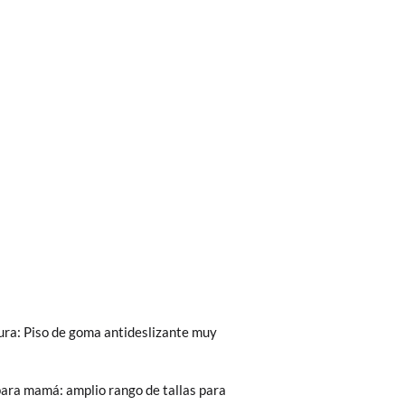
bién son GRATIS y puedes realizarlos
asa!
fieras acelerar el envío, puedes por muy
ura: Piso de goma antideslizante muy
ara mamá: amplio rango de tallas para