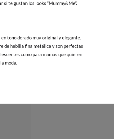
r si te gustan los looks “Mummy&Me”.
 El precio final será el de los zapatos que
Cambios & Devoluciones
de nuestra web
e encargará de todo: te mandaremos otra
 ¡no tienes que preocuparte por nada!
gamos de enviarte un mensajero para que te
 la moda.