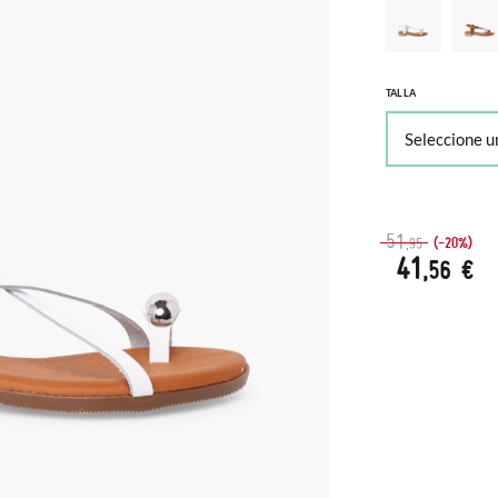
TALLA
51
(-20%)
,95
41
,56 €