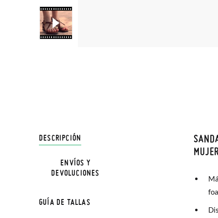
SANDA
DESCRIPCIÓN
En Pisa
MUJE
hasta e
ENVÍOS Y
DEVOLUCIONES
Además 
Má
poco má
foa
GUÍA DE TALLAS
En Bale
Dis