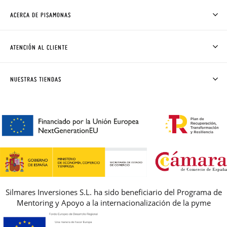
ACERCA DE PISAMONAS
QUIÉNES SOMOS
CÓMO COMPRAR
ATENCIÓN AL CLIENTE
DONDE ESTÁ MI PEDIDO
ENVÍOS Y CAMBIOS GRATIS
SOLICITAR CAMBIO O DEVOLUCIÓN
CLUB PISAMONAS
NUESTRAS TIENDAS
CONTACTO
BLOG & NOTICIAS
HORARIO
PREMIOS
PREGUNTAS FRECUENTES
AVISO LEGAL, PRIVACIDAD Y COOKIES
GUIA DE TALLAS
REBAJAS
Silmares Inversiones S.L. ha sido beneficiario del Programa de
Mentoring y Apoyo a la internacionalización de la pyme