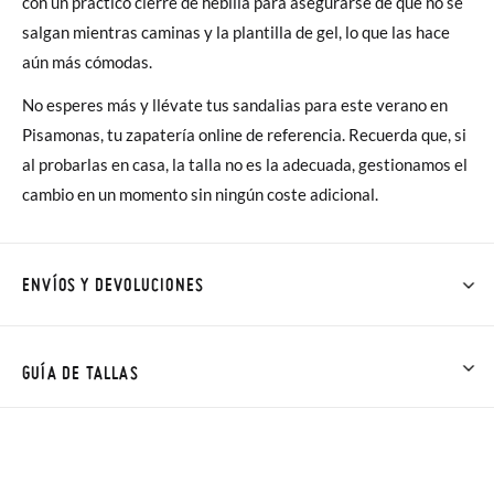
con un práctico cierre de hebilla para asegurarse de que no se
salgan mientras caminas y la plantilla de gel, lo que las hace
aún más cómodas.
No esperes más y llévate tus sandalias para este verano en
Pisamonas, tu zapatería online de referencia. Recuerda que, si
al probarlas en casa, la talla no es la adecuada, gestionamos el
cambio en un momento sin ningún coste adicional.
ENVÍOS Y DEVOLUCIONES
En Pisamonas todos los Envíos son GRATIS y los Cambios de
Talla/Color también son GRATIS y puedes realizarlos hasta en
GUÍA DE TALLAS
60 días. ¡Te acercamos nuestra tienda física hasta la puerta de
tu casa!
NOTA: Las medidas de la tabla son de este modelo en
concreto, y de la suela interior del zapato, para que compares
Además del envío estándar gratuito (2-3 días laborables), en