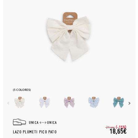
(5 COLORES)
UNICA
UNICA
(-15%)
21,
95€
18,65€
LAZO PLUMETI PICO PATO