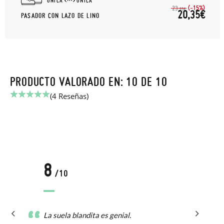
UNICA
UNICA
(-15%)
23,
95€
20,35€
PASADOR CON LAZO DE LINO
PRODUCTO VALORADO EN: 10 DE 10
(4 Reseñas)
8
/10
La suela blandita es genial.