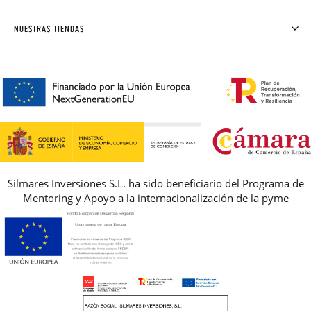
ENVÍOS Y CAMBIOS GRATIS
SOLICITAR CAMBIO O DEVOLUCIÓN
CLUB PISAMONAS
NUESTRAS TIENDAS
CONTACTO
BLOG & NOTICIAS
HORARIO
PREMIOS
PREGUNTAS FRECUENTES
AVISO LEGAL, PRIVACIDAD Y COOKIES
GUIA DE TALLAS
REBAJAS
Silmares Inversiones S.L. ha sido beneficiario del Programa de
Mentoring y Apoyo a la internacionalización de la pyme