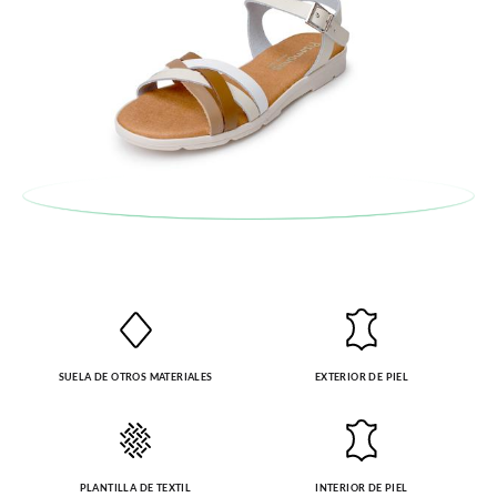
en la sección
Cambios & Devoluciones
de nuestra web para
enviarnos la petición de cambio. Nuestro equipo Atención al
Cliente se encargará de todo: te mandaremos otra talla y te
recogeremos la primera, sin gastos, en unos pocos días!
En caso de que no quieras Cambio sino Devolución, también
serán gratuitas, ¡no tienes que preocuparte por nada! Puedes
solicitarlas desde el mismo enlace del párrafo anterior y nos
encargamos de enviarte un mensajero para que te recoja el
paquete.
SUELA DE OTROS MATERIALES
EXTERIOR DE PIEL
PLANTILLA DE TEXTIL
INTERIOR DE PIEL