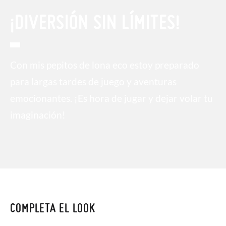
¡DIVERSIÓN SIN LÍMITES!
Con mis pepitos de lona eco estoy preparado
para largas tardes de juego y aventuras
emocionantes. ¡Es hora de jugar y dejar volar tu
imaginación!
COMPLETA EL LOOK