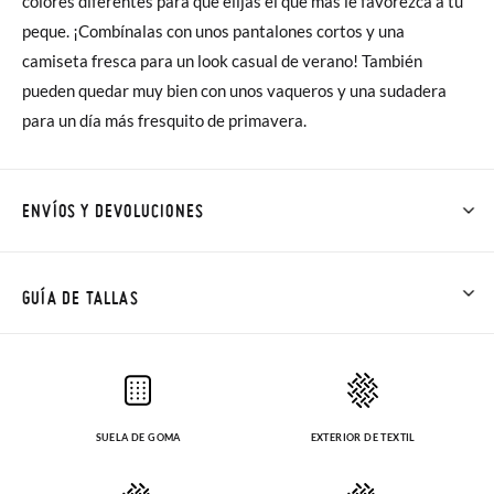
colores diferentes para que elijas el que más le favorezca a tu
peque. ¡Combínalas con unos pantalones cortos y una
camiseta fresca para un look casual de verano! También
pueden quedar muy bien con unos vaqueros y una sudadera
para un día más fresquito de primavera.
ENVÍOS Y DEVOLUCIONES
En Pisamonas todos los Envíos son GRATIS y los Cambios de
Talla/Color también son GRATIS y puedes realizarlos hasta en
GUÍA DE TALLAS
60 días. ¡Te acercamos nuestra tienda física hasta la puerta de
tu casa!
Además del envío estándar gratuito (2-3 días laborables), en
SUELA DE GOMA
EXTERIOR DE TEXTIL
caso de que prefieras acelerar el envío, puedes por muy poco
más (3,95€) elegir Envío Urgente en Península.