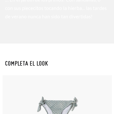
con sus piececitos tocando la hierba... las tardes
de verano nunca han sido tan divertidas!
COMPLETA EL LOOK