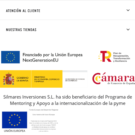
CÓMO COMPRAR
ATENCIÓN AL CLIENTE
DONDE ESTÁ MI PEDIDO
ENVÍOS Y CAMBIOS GRATIS
SOLICITAR CAMBIO O DEVOLUCIÓN
CLUB PISAMONAS
NUESTRAS TIENDAS
CONTACTO
BLOG & NOTICIAS
HORARIO
PREMIOS
PREGUNTAS FRECUENTES
AVISO LEGAL, PRIVACIDAD Y COOKIES
GUIA DE TALLAS
REBAJAS
Silmares Inversiones S.L. ha sido beneficiario del Programa de
Mentoring y Apoyo a la internacionalización de la pyme