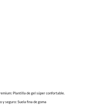
bién son GRATIS y puedes realizarlos
asa!
fieras acelerar el envío, puedes por muy
remium: Plantilla de gel súper confortable.
ro y seguro: Suela fina de goma