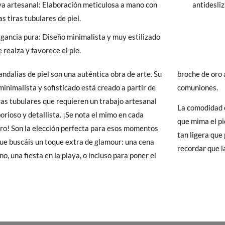
ya artesanal: Elaboración meticulosa a mano con
antidesli
 Pisamonas envíos y cambios gratis, sin importe mínimo, sin preguntas.
as tiras tubulares de piel.
y si cuando te lleguen no te valen, sólo tienes que entrar en la sección
egancia pura: Diseño minimalista y muy estilizado
viarnos la petición de cambio. Nuestro equipo Atención al Cliente s
 realza y favorece el pie.
 te recogeremos la primera, sin gastos, en unos pocos días!
andalias de piel son una auténtica obra de arte. Su
 de oro a un look de invitada en bodas o
 de que no quieras Cambio sino Devolución, también serán gratuitas,
minimalista y sofisticado está creado a partir de
comuniones.
solicitarlas desde el mismo enlace del párrafo anterior y nos encar
iras tubulares que requieren un trabajo artesanal
La comodidad e
el paquete.
orioso y detallista. ¡Se nota el mimo en cada
que mima el pi
ro! Son la elección perfecta para esos momentos
tan ligera que 
que buscáis un toque extra de glamour: una cena
recordar que l
no, una fiesta en la playa, o incluso para poner el