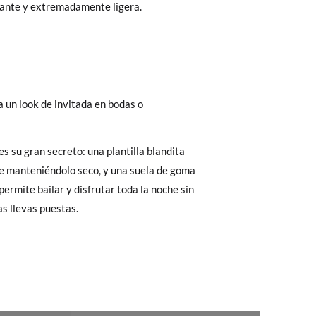
zante y extremadamente ligera.
 El precio final será el de los zapatos que
Cambios & Devoluciones
de nuestra web
e encargará de todo: te mandaremos otra
 ¡no tienes que preocuparte por nada!
gamos de enviarte un mensajero para que te
s su gran secreto: una plantilla blandita
e manteniéndolo seco, y una suela de goma
permite bailar y disfrutar toda la noche sin
as llevas puestas.