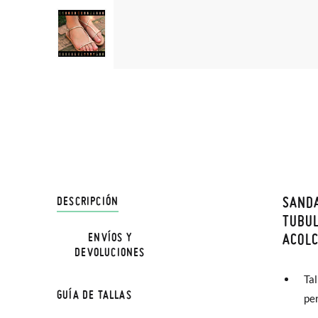
SANDA
DESCRIPCIÓN
En Pisa
TUBU
hasta e
ACOL
ENVÍOS Y
DEVOLUCIONES
Además 
poco má
Tal
GUÍA DE TALLAS
En Bale
pe