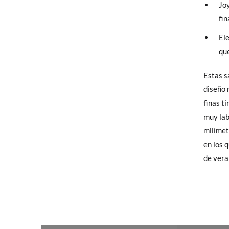
Jo
Sólo en
fin
elijas, 
El
para en
que
talla y
Estas s
broche
En caso
diseño 
Puedes 
finas t
recoja 
muy lab
milímet
en los 
de vera