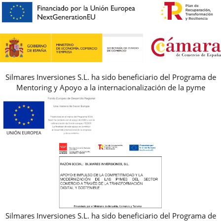
PREGUNTAS FRECUENTES
AVISO LEGAL, PRIVACIDAD Y COOKIES
GUIA DE TALLAS
REBAJAS
Silmares Inversiones S.L. ha sido beneficiario del Programa de
Mentoring y Apoyo a la internacionalización de la pyme
Silmares Inversiones S.L. ha sido beneficiario del Programa de