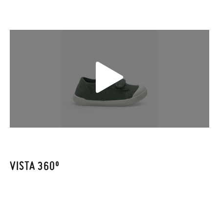
Además del envío estándar gratuito (2-3 días laborables), en
caso de que prefieras acelerar el envío, puedes por muy poco
más (3,95€) elegir Envío Urgente en Península.
En Baleares el tiempo de envío es de 3-4 días laborables.
Sólo en Pisamonas envíos y cambios gratis, sin importe
mínimo, sin preguntas. El precio final será el de los zapatos que
elijas, y si cuando te lleguen no te valen, sólo tienes que entrar
en la sección
Cambios & Devoluciones
de nuestra web para
enviarnos la petición de cambio. Nuestro equipo Atención al
Cliente se encargará de todo: te mandaremos otra talla y te
recogeremos la primera, sin gastos, en unos pocos días!
VISTA 360º
En caso de que no quieras Cambio sino Devolución, también
serán gratuitas, ¡no tienes que preocuparte por nada! Puedes
solicitarlas desde el mismo enlace del párrafo anterior y nos