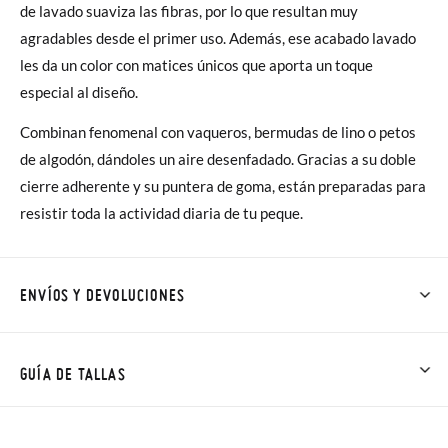
de lavado suaviza las fibras, por lo que resultan muy
agradables desde el primer uso. Además, ese acabado lavado
les da un color con matices únicos que aporta un toque
especial al diseño.
Combinan fenomenal con vaqueros, bermudas de lino o petos
de algodón, dándoles un aire desenfadado. Gracias a su doble
cierre adherente y su puntera de goma, están preparadas para
resistir toda la actividad diaria de tu peque.
ENVÍOS Y DEVOLUCIONES
En Pisamonas todos los Envíos son GRATIS y los Cambios de
Talla/Color también son GRATIS y puedes realizarlos hasta en
GUÍA DE TALLAS
60 días. ¡Te acercamos nuestra tienda física hasta la puerta de
tu casa!