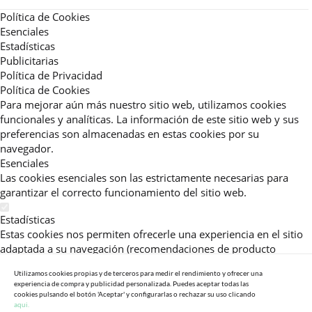
Política de Cookies
Esenciales
Estadísticas
Publicitarias
Política de Privacidad
Política de Cookies
Para mejorar aún más nuestro sitio web, utilizamos cookies
funcionales y analíticas. La información de este sitio web y sus
preferencias son almacenadas en estas cookies por su
navegador.
Esenciales
Las cookies esenciales son las estrictamente necesarias para
garantizar el correcto funcionamiento del sitio web.
Estadísticas
Estas cookies nos permiten ofrecerle una experiencia en el sitio
adaptada a su navegación (recomendaciones de producto
personalizadas, énfasis en categorías frecuentemente
Utilizamos cookies propias y de terceros para medir el rendimiento y ofrecer una
consultadas, etc).Al activar esta cookie, nos ayuda a mejorar aún
experiencia de compra y publicidad personalizada. Puedes aceptar todas las
más su experiencia.
cookies pulsando el botón 'Aceptar' y configurarlas o rechazar su uso clicando
aqui.