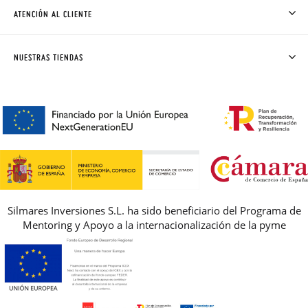
CÓMO COMPRAR
ATENCIÓN AL CLIENTE
DONDE ESTÁ MI PEDIDO
ENVÍOS Y CAMBIOS GRATIS
SOLICITAR CAMBIO O DEVOLUCIÓN
CLUB PISAMONAS
NUESTRAS TIENDAS
CONTACTO
BLOG & NOTICIAS
HORARIO
PREMIOS
PREGUNTAS FRECUENTES
AVISO LEGAL, PRIVACIDAD Y COOKIES
GUIA DE TALLAS
REBAJAS
Silmares Inversiones S.L. ha sido beneficiario del Programa de
Mentoring y Apoyo a la internacionalización de la pyme