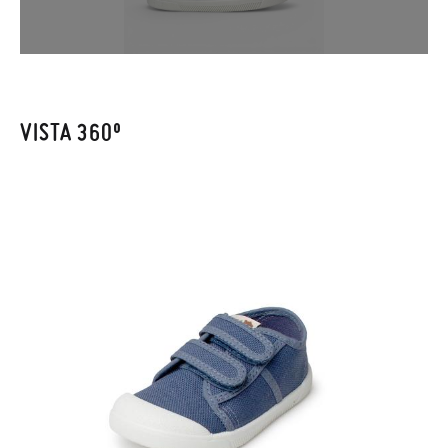
elijas, y si cuando te lleguen no te valen, sólo tienes que entrar
en la sección
Cambios & Devoluciones
de nuestra web para
enviarnos la petición de cambio. Nuestro equipo Atención al
Cliente se encargará de todo: te mandaremos otra talla y te
recogeremos la primera, sin gastos, en unos pocos días!
VISTA 360º
En caso de que no quieras Cambio sino Devolución, también
serán gratuitas, ¡no tienes que preocuparte por nada! Puedes
solicitarlas desde el mismo enlace del párrafo anterior y nos
encargamos de enviarte un mensajero para que te recoja el
paquete.