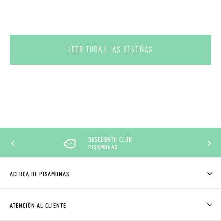
LEER TODAS LAS RESEÑAS
DESCUENTO CLUB
PISAMONAS
ACERCA DE PISAMONAS
QUIÉNES SOMOS
CÓMO COMPRAR
ATENCIÓN AL CLIENTE
DONDE ESTÁ MI PEDIDO
ENVÍOS Y CAMBIOS GRATIS