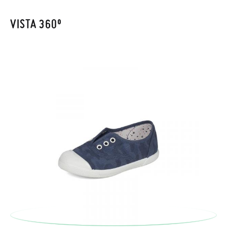
Cliente se encargará de todo: te mandaremos otra talla y te
recogeremos la primera, sin gastos, en unos pocos días!
VISTA 360º
En caso de que no quieras Cambio sino Devolución, también
serán gratuitas, ¡no tienes que preocuparte por nada! Puedes
solicitarlas desde el mismo enlace del párrafo anterior y nos
encargamos de enviarte un mensajero para que te recoja el
paquete.