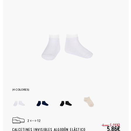
(4 COLORES)
2
12
(-15%)
6,
90€
5,86€
CALCETINES INVISIBLES ALGODÓN ELÁSTICO