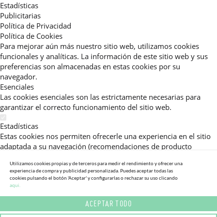
Estadísticas
Publicitarias
Política de Privacidad
Política de Cookies
Para mejorar aún más nuestro sitio web, utilizamos cookies
funcionales y analíticas. La información de este sitio web y sus
preferencias son almacenadas en estas cookies por su
navegador.
Esenciales
Las cookies esenciales son las estrictamente necesarias para
garantizar el correcto funcionamiento del sitio web.
Estadísticas
Estas cookies nos permiten ofrecerle una experiencia en el sitio
adaptada a su navegación (recomendaciones de producto
personalizadas, énfasis en categorías frecuentemente
Utilizamos cookies propias y de terceros para medir el rendimiento y ofrecer una
consultadas, etc).Al activar esta cookie, nos ayuda a mejorar aún
experiencia de compra y publicidad personalizada. Puedes aceptar todas las
más su experiencia.
cookies pulsando el botón 'Aceptar' y configurarlas o rechazar su uso clicando
aqui.
Publicitarias
ACEPTAR TODO
Estas cookies permiten a nuestros socios publicitarios enviarle
mensajes específicos y personalizados.