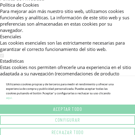
Política de Cookies
Para mejorar aún más nuestro sitio web, utilizamos cookies
funcionales y analíticas. La información de este sitio web y sus
preferencias son almacenadas en estas cookies por su
navegador.
Esenciales
Las cookies esenciales son las estrictamente necesarias para
garantizar el correcto funcionamiento del sitio web.
Estadísticas
Estas cookies nos permiten ofrecerle una experiencia en el sitio
adaptada a su navegación (recomendaciones de producto
personalizadas, énfasis en categorías frecuentemente
Utilizamos cookies propias y de terceros para medir el rendimiento y ofrecer una
consultadas, etc).Al activar esta cookie, nos ayuda a mejorar aún
experiencia de compra y publicidad personalizada. Puedes aceptar todas las
más su experiencia.
cookies pulsando el botón 'Aceptar' y configurarlas o rechazar su uso clicando
aqui.
Publicitarias
ACEPTAR TODO
Estas cookies permiten a nuestros socios publicitarios enviarle
mensajes específicos y personalizados.
CONFIGURAR
Política de Privacidad
RECHAZAR TODO