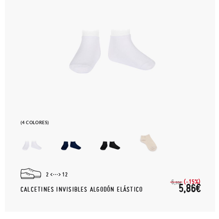
(4 COLORES)
2
12
(-15%)
6,
90€
5,86€
CALCETINES INVISIBLES ALGODÓN ELÁSTICO