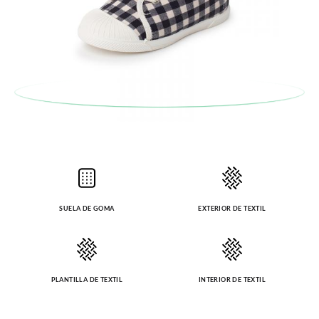
Cliente se encargará de todo: te mandaremos otra talla y te
recogeremos la primera, sin gastos, en unos pocos días!
En caso de que no quieras Cambio sino Devolución, también
serán gratuitas, ¡no tienes que preocuparte por nada! Puedes
solicitarlas desde el mismo enlace del párrafo anterior y nos
encargamos de enviarte un mensajero para que te recoja el
paquete.
SUELA DE GOMA
EXTERIOR DE TEXTIL
PLANTILLA DE TEXTIL
INTERIOR DE TEXTIL