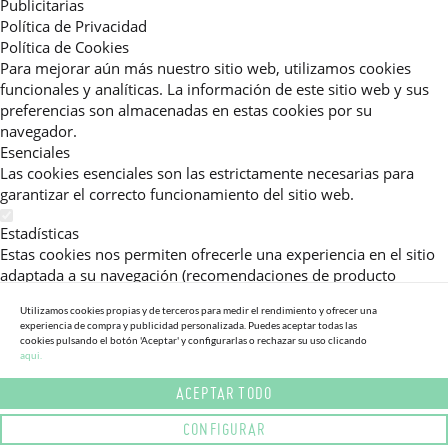
Publicitarias
Política de Privacidad
Política de Cookies
Para mejorar aún más nuestro sitio web, utilizamos cookies
funcionales y analíticas. La información de este sitio web y sus
preferencias son almacenadas en estas cookies por su
navegador.
Esenciales
Las cookies esenciales son las estrictamente necesarias para
garantizar el correcto funcionamiento del sitio web.
Estadísticas
Estas cookies nos permiten ofrecerle una experiencia en el sitio
adaptada a su navegación (recomendaciones de producto
personalizadas, énfasis en categorías frecuentemente
Utilizamos cookies propias y de terceros para medir el rendimiento y ofrecer una
consultadas, etc).Al activar esta cookie, nos ayuda a mejorar aún
experiencia de compra y publicidad personalizada. Puedes aceptar todas las
más su experiencia.
cookies pulsando el botón 'Aceptar' y configurarlas o rechazar su uso clicando
aqui.
Publicitarias
ACEPTAR TODO
Estas cookies permiten a nuestros socios publicitarios enviarle
mensajes específicos y personalizados.
CONFIGURAR