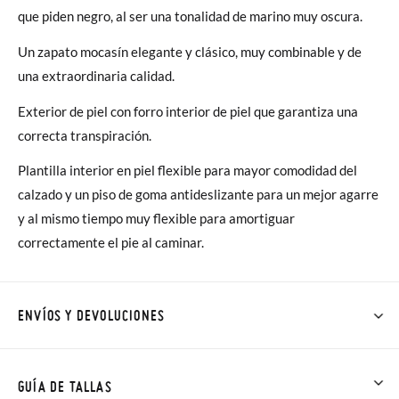
que piden negro, al ser una tonalidad de marino muy oscura.
Un zapato mocasín elegante y clásico, muy combinable y de
una extraordinaria calidad.
Exterior de piel con forro interior de piel que garantiza una
correcta transpiración.
Plantilla interior en piel flexible para mayor comodidad del
calzado y un piso de goma antideslizante para un mejor agarre
y al mismo tiempo muy flexible para amortiguar
correctamente el pie al caminar.
ENVÍOS Y DEVOLUCIONES
En Pisamonas todos los Envíos son GRATIS y los Cambios de
Talla/Color también son GRATIS y puedes realizarlos hasta en
GUÍA DE TALLAS