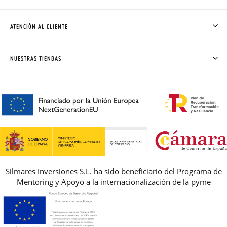
QUIÉNES SOMOS
CÓMO COMPRAR
ATENCIÓN AL CLIENTE
DONDE ESTÁ MI PEDIDO
ENVÍOS Y CAMBIOS GRATIS
SOLICITAR CAMBIO O DEVOLUCIÓN
CLUB PISAMONAS
NUESTRAS TIENDAS
CONTACTO
BLOG & NOTICIAS
HORARIO
PREMIOS
PREGUNTAS FRECUENTES
AVISO LEGAL, PRIVACIDAD Y COOKIES
GUIA DE TALLAS
REBAJAS
Silmares Inversiones S.L. ha sido beneficiario del Programa de
Mentoring y Apoyo a la internacionalización de la pyme