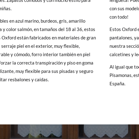
es. Zapatos cómodos y con mucho estilo para
lengüeta! Pued
 Pisamonas envíos y cambios gratis, sin importe mínimo, sin preguntas.
 niñas.
con sus model
y si cuando te lleguen no te valen, sólo tienes que entrar en la sección
con todo!
bles en azul marino, burdeos, gris, amarillo
18
19
20
21
22
23
24
25
26
27
28
29
viarnos la petición de cambio. Nuestro equipo Atención al Cliente s
 y color salmón, en tamaños del 18 al 36, estos
Estos Oxford e
 te recogeremos la primera, sin gastos, en unos pocos días!
11,4
12,1
12,8
13,5
14,2
14,9
15,6
16,2
16,9
17,6
18,3
19,
 Oxford están fabricados en materiales de gran
pantalones, ya
 serraje piel en el exterior, muy flexible,
nuestra secci
 de que no quieras Cambio sino Devolución, también serán gratuitas,
rable y cómodo, forro interior también en piel
calcetines y l
solicitarlas desde el mismo enlace del párrafo anterior y nos encar
forzar la correcta transpiración y piso en goma
Al igual que t
el paquete.
lizante, muy flexible para sus pisadas y seguro
Pisamonas, est
itar resbalones y caídas.
España.