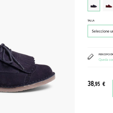
TALLA
PERCEPCIÓN
Queda co
38
,95 €