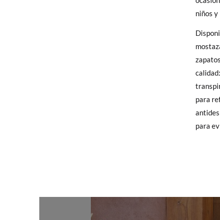
ocasion
Sólo en
niños y
elijas, 
Disponi
TALLA
para en
mostaza
talla y
CM
zapatos
calidad:
En caso
transpi
Puedes 
para re
recoja 
antides
para ev