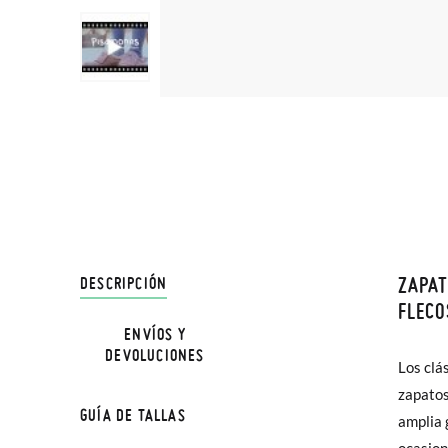
ZAPAT
DESCRIPCIÓN
En Pisa
FLECO
hasta e
ENVÍOS Y
NOTA: a
DEVOLUCIONES
Además 
Los clá
a medid
poco má
zapatos
GUÍA DE TALLAS
En Bale
amplia 
Sapato