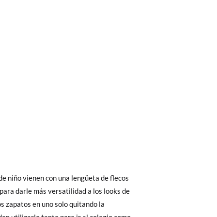
bién son GRATIS y puedes realizarlos
asa!
ior interior do sapato. Pode comparar com
fieras acelerar el envío, puedes por muy
de niño vienen con una lengüeta de flecos
s não com a solaexterior.
 para darle más versatilidad a los looks de
s zapatos en uno solo quitando la