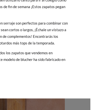
en utilizarlo tanto para ir al colegio como
 El precio final será el de los zapatos que
os de fin de semana ¡Estos zapatos pegan
Cambios & Devoluciones
de nuestra web
30
31
32
33
34
35
36
e encargará de todo: te mandaremos otra
n serraje son perfectos para combinar con
0
19,7
20,4
21,1
21,8
22,4
22,8
23,4
 sean cortos o largos, ¡Échale un vistazo a
ón de complementos! Encontrarás los
 ¡no tienes que preocuparte por nada!
eotardos más tops de la temporada.
gamos de enviarte un mensajero para que te
odos los zapatos que vendemos en
e modelo de blucher ha sido fabricado en