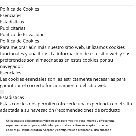
Política de Cookies
Esenciales
Estadísticas
Publicitarias
Política de Privacidad
Política de Cookies
Para mejorar aún más nuestro sitio web, utilizamos cookies
funcionales y analíticas. La información de este sitio web y sus
preferencias son almacenadas en estas cookies por su
navegador.
Esenciales
Las cookies esenciales son las estrictamente necesarias para
garantizar el correcto funcionamiento del sitio web.
Estadísticas
Estas cookies nos permiten ofrecerle una experiencia en el sitio
adaptada a su navegación (recomendaciones de producto
personalizadas, énfasis en categorías frecuentemente
Utilizamos cookies propias y de terceros para medir el rendimiento y ofrecer una
consultadas, etc).Al activar esta cookie, nos ayuda a mejorar aún
experiencia de compra y publicidad personalizada. Puedes aceptar todas las
más su experiencia.
cookies pulsando el botón 'Aceptar' y configurarlas o rechazar su uso clicando
aqui.