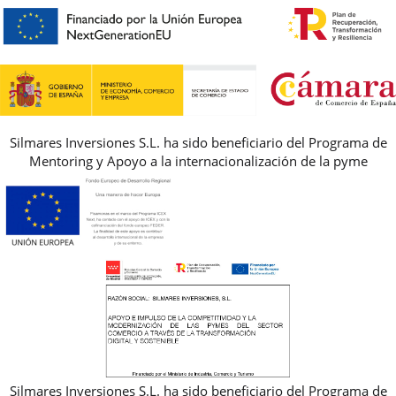
PREGUNTAS FRECUENTES
AVISO LEGAL, PRIVACIDAD Y COOKIES
GUIA DE TALLAS
REBAJAS
Silmares Inversiones S.L. ha sido beneficiario del Programa de
Mentoring y Apoyo a la internacionalización de la pyme
Silmares Inversiones S.L. ha sido beneficiario del Programa de