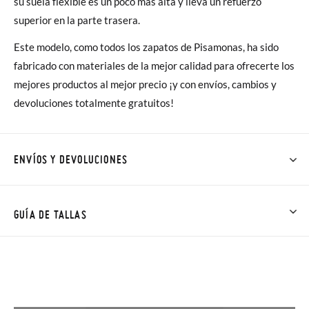
su suela flexible es un poco más alta y lleva un refuerzo
superior en la parte trasera.
Este modelo, como todos los zapatos de Pisamonas, ha sido
fabricado con materiales de la mejor calidad para ofrecerte los
mejores productos al mejor precio ¡y con envíos, cambios y
devoluciones totalmente gratuitos!
ENVÍOS Y DEVOLUCIONES
En Pisamonas todos los Envíos son GRATIS y los Cambios de
Talla/Color también son GRATIS y puedes realizarlos hasta en
GUÍA DE TALLAS
60 días. ¡Te acercamos nuestra tienda física hasta la puerta de
tu casa!
NOTA: Las medidas de la tabla son de este modelo en
concreto, y de la suela interior del zapato, para que compares
Además del envío estándar gratuito (2-3 días laborables), en
con la medida del pie de tu peque o con la suela interna de
caso de que prefieras acelerar el envío, puedes por muy poco