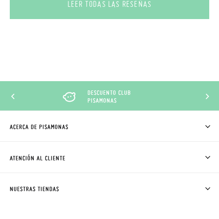
LEER TODAS LAS RESEÑAS
DESCUENTO CLUB
PISAMONAS
ACERCA DE PISAMONAS
QUIÉNES SOMOS
CÓMO COMPRAR
ATENCIÓN AL CLIENTE
DONDE ESTÁ MI PEDIDO
ENVÍOS Y CAMBIOS GRATIS
SOLICITAR CAMBIO O DEVOLUCIÓN
CLUB PISAMONAS
NUESTRAS TIENDAS
CONTACTO
BLOG & NOTICIAS
HORARIO
PREMIOS