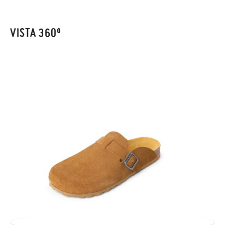
enviarnos la petición de cambio. Nuestro equipo Atención al
Cliente se encargará de todo: te mandaremos otra talla y te
recogeremos la primera, sin gastos, en unos pocos días!
VISTA 360º
En caso de que no quieras Cambio sino Devolución, también
serán gratuitas, ¡no tienes que preocuparte por nada! Puedes
solicitarlas desde el mismo enlace del párrafo anterior y nos
encargamos de enviarte un mensajero para que te recoja el
paquete.