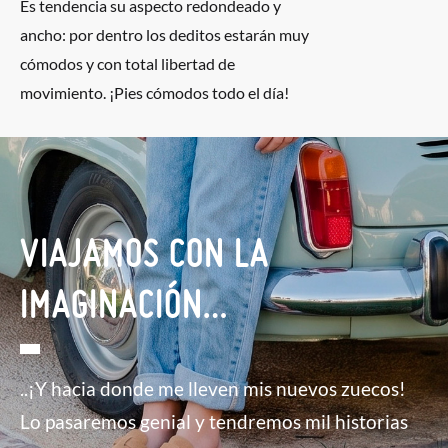
Es tendencia su aspecto redondeado y
ancho: por dentro los deditos estarán muy
cómodos y con total libertad de
movimiento. ¡Pies cómodos todo el día!
VIAJAMOS CON LA
IMAGINACIÓN…
..¡Y hacia donde me lleven mis nuevos zuecos!
Lo pasaremos genial y tendremos mil historias