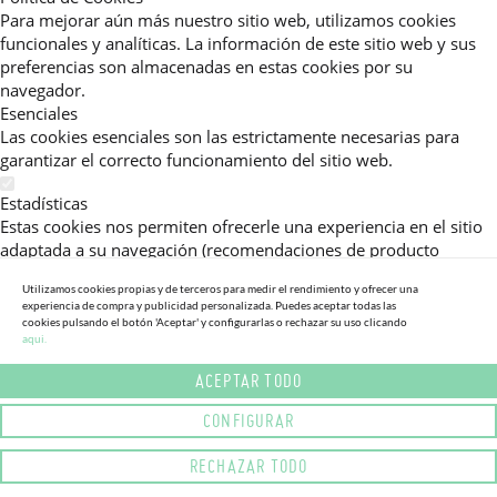
Para mejorar aún más nuestro sitio web, utilizamos cookies
funcionales y analíticas. La información de este sitio web y sus
preferencias son almacenadas en estas cookies por su
navegador.
Esenciales
Las cookies esenciales son las estrictamente necesarias para
garantizar el correcto funcionamiento del sitio web.
Estadísticas
Estas cookies nos permiten ofrecerle una experiencia en el sitio
adaptada a su navegación (recomendaciones de producto
personalizadas, énfasis en categorías frecuentemente
Utilizamos cookies propias y de terceros para medir el rendimiento y ofrecer una
consultadas, etc).Al activar esta cookie, nos ayuda a mejorar aún
experiencia de compra y publicidad personalizada. Puedes aceptar todas las
más su experiencia.
cookies pulsando el botón 'Aceptar' y configurarlas o rechazar su uso clicando
aqui.
Publicitarias
ACEPTAR TODO
Estas cookies permiten a nuestros socios publicitarios enviarle
mensajes específicos y personalizados.
CONFIGURAR
Política de Privacidad
RECHAZAR TODO
Lea más sobre el uso de cookies en este sitio web en nuestra