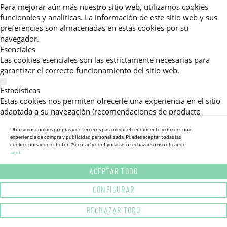
Para mejorar aún más nuestro sitio web, utilizamos cookies
funcionales y analíticas. La información de este sitio web y sus
preferencias son almacenadas en estas cookies por su
navegador.
Esenciales
Las cookies esenciales son las estrictamente necesarias para
garantizar el correcto funcionamiento del sitio web.
Estadísticas
Estas cookies nos permiten ofrecerle una experiencia en el sitio
adaptada a su navegación (recomendaciones de producto
personalizadas, énfasis en categorías frecuentemente
Utilizamos cookies propias y de terceros para medir el rendimiento y ofrecer una
consultadas, etc).Al activar esta cookie, nos ayuda a mejorar aún
experiencia de compra y publicidad personalizada. Puedes aceptar todas las
más su experiencia.
cookies pulsando el botón 'Aceptar' y configurarlas o rechazar su uso clicando
aqui.
Publicitarias
ACEPTAR TODO
Estas cookies permiten a nuestros socios publicitarios enviarle
mensajes específicos y personalizados.
CONFIGURAR
Política de Privacidad
RECHAZAR TODO
Lea más sobre el uso de cookies en este sitio web en nuestra
política de privacidad.