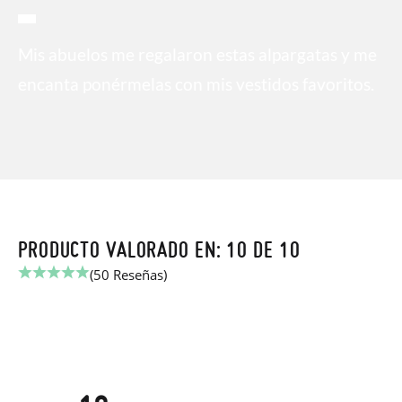
Mis abuelos me regalaron estas alpargatas y me
encanta ponérmelas con mis vestidos favoritos.
PRODUCTO VALORADO EN: 10 DE 10
(50 Reseñas)