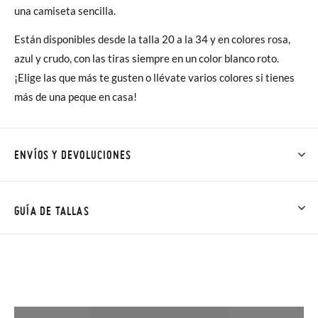
una camiseta sencilla.
Están disponibles desde la talla 20 a la 34 y en colores rosa,
azul y crudo, con las tiras siempre en un color blanco roto.
¡Elige las que más te gusten o llévate varios colores si tienes
más de una peque en casa!
ENVÍOS Y DEVOLUCIONES
En Pisamonas todos los Envíos son GRATIS y los Cambios de
Talla/Color también son GRATIS y puedes realizarlos hasta en
GUÍA DE TALLAS
60 días. ¡Te acercamos nuestra tienda física hasta la puerta de
tu casa!
Además del envío estándar gratuito (2-3 días laborables), en
caso de que prefieras acelerar el envío, puedes por muy poco