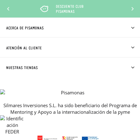
DESCUENTO CLUB
PISAMONAS
ACERCA DE PISAMONAS
QUIÉNES SOMOS
CÓMO COMPRAR
ATENCIÓN AL CLIENTE
DONDE ESTÁ MI PEDIDO
ENVÍOS Y CAMBIOS GRATIS
SOLICITAR CAMBIO O DEVOLUCIÓN
CLUB PISAMONAS
NUESTRAS TIENDAS
CONTACTO
BLOG & NOTICIAS
HORARIO
PREMIOS
PREGUNTAS FRECUENTES
AVISO LEGAL, PRIVACIDAD Y COOKIES
Silmares Inversiones S.L. ha sido beneficiario del Programa de
GUIA DE TALLAS
Mentoring y Apoyo a la internacionalización de la pyme
REBAJAS