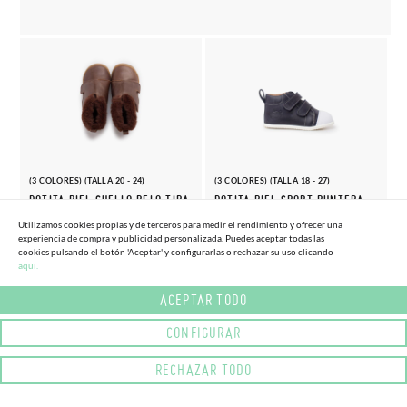
(3 COLORES) (TALLA 20 - 24)
(3 COLORES) (TALLA 18 - 27)
BOTITA PIEL CUELLO PELO TIRA
BOTITA PIEL SPORT PUNTERA
ANCHA
BLANCA
Utilizamos cookies propias y de terceros para medir el rendimiento y ofrecer una
49,
49,
experiencia de compra y publicidad personalizada. Puedes aceptar todas las
95€
95€
cookies pulsando el botón 'Aceptar' y configurarlas o rechazar su uso clicando
aqui.
ACEPTAR TODO
CONFIGURAR
RECHAZAR TODO