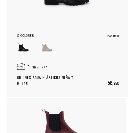
(2 COLORES)
MÁS INFO
36
41
BOTINES AGUA ELÁSTICOS NIÑA Y
56,
95€
MUJER