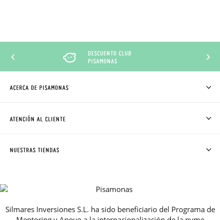
DESCUENTO CLUB
PISAMONAS
ACERCA DE PISAMONAS
QUIÉNES SOMOS
CÓMO COMPRAR
ATENCIÓN AL CLIENTE
DONDE ESTÁ MI PEDIDO
ENVÍOS Y CAMBIOS GRATIS
SOLICITAR CAMBIO O DEVOLUCIÓN
CLUB PISAMONAS
NUESTRAS TIENDAS
CONTACTO
BLOG & NOTICIAS
HORARIO
PREMIOS
PREGUNTAS FRECUENTES
AVISO LEGAL, PRIVACIDAD Y COOKIES
Silmares Inversiones S.L. ha sido beneficiario del Programa de
GUIA DE TALLAS
Mentoring y Apoyo a la internacionalización de la pyme