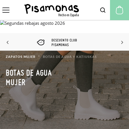
Mi
DESCUENTO CLUB
PISAMONAS
ZAPATOS MUJER
BOTAS DE AGUA Y KATIUSKAS
BOTAS DE AGUA
MUJER