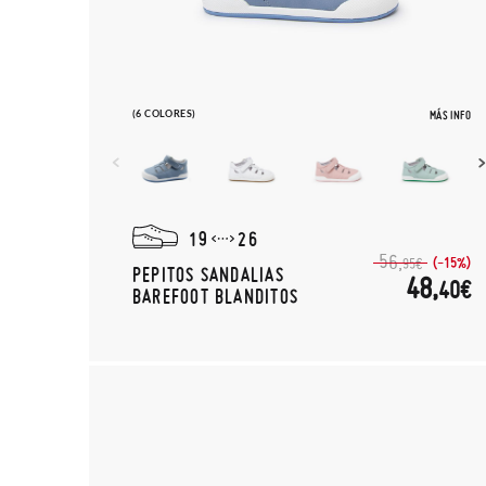
(6 COLORES)
MÁS INFO
19
26
56,
(-15%)
95€
PEPITOS SANDALIAS
48,
40€
BAREFOOT BLANDITOS