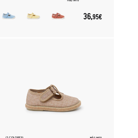
MÁS INFO
36,
95€
(2 COLORES)