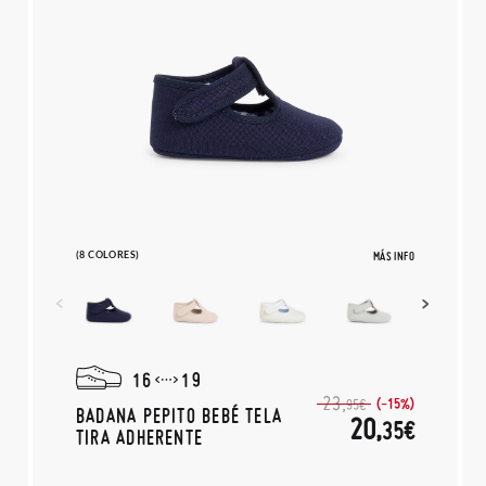
(8 COLORES)
MÁS INFO
16
19
23,
(-15%)
95€
BADANA PEPITO BEBÉ TELA
20,
35€
TIRA ADHERENTE