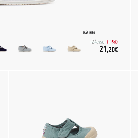
MÁS INFO
24,
(-15%)
95€
21,
20€