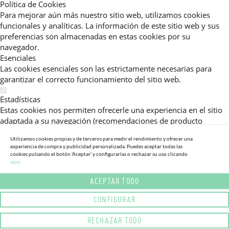
Política de Cookies
Para mejorar aún más nuestro sitio web, utilizamos cookies
funcionales y analíticas. La información de este sitio web y sus
preferencias son almacenadas en estas cookies por su
navegador.
Esenciales
Las cookies esenciales son las estrictamente necesarias para
garantizar el correcto funcionamiento del sitio web.
Estadísticas
Estas cookies nos permiten ofrecerle una experiencia en el sitio
adaptada a su navegación (recomendaciones de producto
personalizadas, énfasis en categorías frecuentemente
Utilizamos cookies propias y de terceros para medir el rendimiento y ofrecer una
consultadas, etc).Al activar esta cookie, nos ayuda a mejorar aún
experiencia de compra y publicidad personalizada. Puedes aceptar todas las
más su experiencia.
cookies pulsando el botón 'Aceptar' y configurarlas o rechazar su uso clicando
aqui.
Publicitarias
ACEPTAR TODO
Estas cookies permiten a nuestros socios publicitarios enviarle
mensajes específicos y personalizados.
CONFIGURAR
Política de Privacidad
RECHAZAR TODO
Lea más sobre el uso de cookies en este sitio web en nuestra