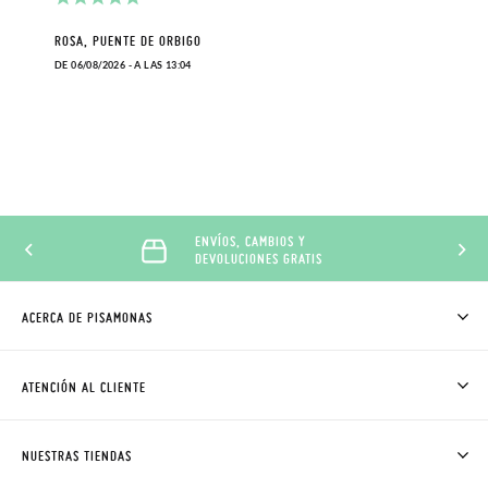
ROSA, PUENTE DE ORBIGO
DE 06/08/2026 - A LAS 13:04
ENVÍOS, CAMBIOS Y
DEVOLUCIONES GRATIS
ACERCA DE PISAMONAS
QUIÉNES SOMOS
CÓMO COMPRAR
ATENCIÓN AL CLIENTE
DONDE ESTÁ MI PEDIDO
ENVÍOS Y CAMBIOS GRATIS
SOLICITAR CAMBIO O DEVOLUCIÓN
CLUB PISAMONAS
NUESTRAS TIENDAS
CONTACTO
BLOG & NOTICIAS