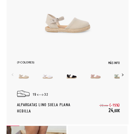
(9 COLORES)
MÁS INFO
19
32
ALPARGATAS LINO SUELA PLANA
(-15%)
28,
95€
24,
60€
HEBILLA