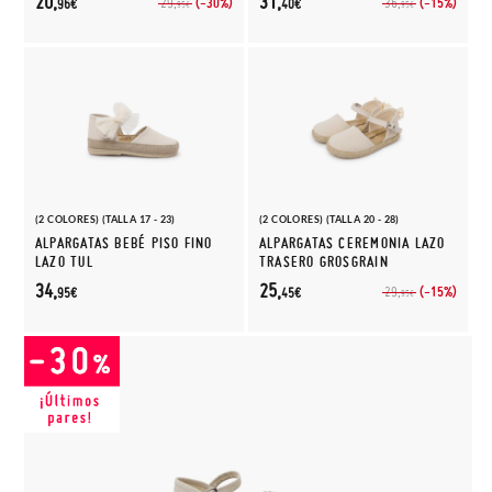
20,
31,
(-30%)
(-15%)
29,
36,
96€
40€
95€
95€
(2 COLORES) (TALLA 17 - 23)
(2 COLORES) (TALLA 20 - 28)
ALPARGATAS BEBÉ PISO FINO
ALPARGATAS CEREMONIA LAZO
LAZO TUL
TRASERO GROSGRAIN
34,
25,
(-15%)
29,
95€
45€
95€