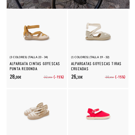
(3 COLORES) (TALLA 23 - 34)
(1 COLORES) (TALLA 19 - 32)
ALPARGATA CINTAS GOYESCAS
ALPARGATAS GOYESCAS TIRAS
PUNTA REDONDA
CRUZADAS
28,
26,
(-15%)
(-15%)
32,
30,
00€
30€
95€
95€