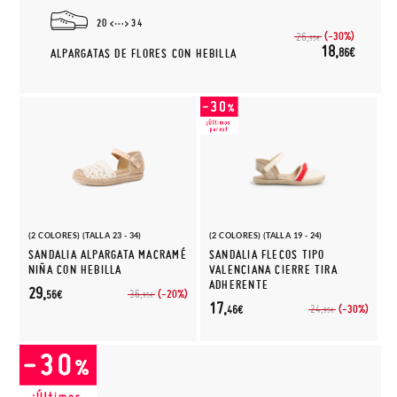
20
34
(-30%)
26,
95€
18,
86€
ALPARGATAS DE FLORES CON HEBILLA
(2 COLORES) (TALLA 23 - 34)
(2 COLORES) (TALLA 19 - 24)
SANDALIA ALPARGATA MACRAMÉ
SANDALIA FLECOS TIPO
NIÑA CON HEBILLA
VALENCIANA CIERRE TIRA
ADHERENTE
29,
(-20%)
36,
56€
95€
17,
(-30%)
24,
46€
95€