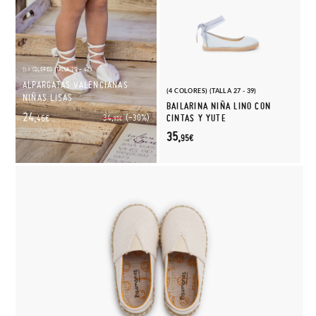
(11 COLORES) (TALLA 25 - 42)
ALPARGATAS VALENCIANAS
(4 COLORES) (TALLA 27 - 39)
NIÑAS LISAS
BAILARINA NIÑA LINO CON
24,
(-30%)
34,
CINTAS Y YUTE
46€
95€
35,
95€