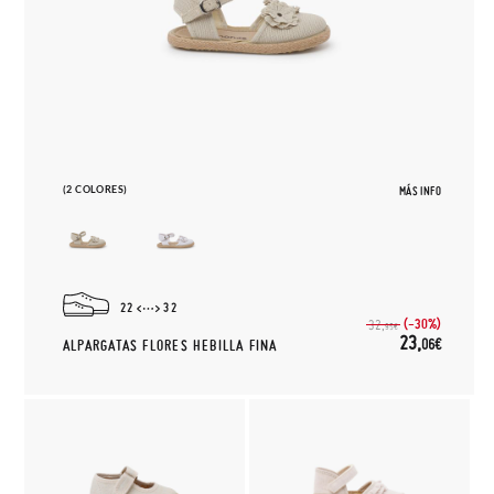
(2 COLORES)
MÁS INFO
22
32
(-30%)
32,
95€
23,
06€
ALPARGATAS FLORES HEBILLA FINA