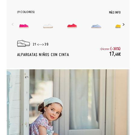
(9 COLORES)
MÁS INFO
21
39
(-30%)
24,
95€
17,
46€
ALPARGATAS NIÑOS CON CINTA