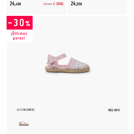
24,
24,
(-30%)
34,
46€
95€
95€
(1 COLORES)
MÁS INFO