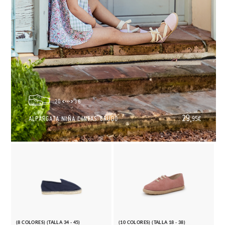
20
36
29,
ALPARGATA NIÑA CINTAS CRUDO
95€
(8 COLORES) (TALLA 34 - 45)
(10 COLORES) (TALLA 18 - 38)