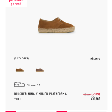
(2 COLORES)
MÁS INFO
35
36
BLUCHER NIÑA Y MUJER PLATAFORMA
(-30%)
40,
95€
28,
66€
YUTE