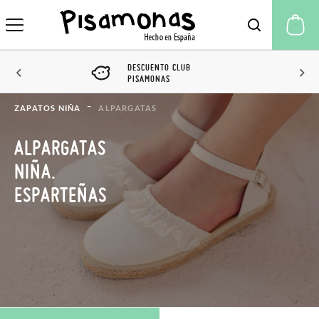
Mi
DESCUENTO CLUB
PISAMONAS
ZAPATOS NIÑA
ALPARGATAS
ALPARGATAS
NIÑA.
ESPARTEÑAS