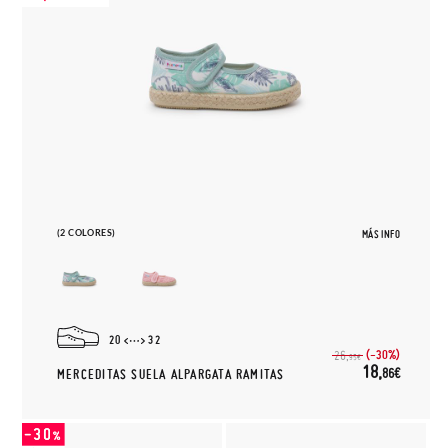
(2 COLORES)
MÁS INFO
20
32
(-30%)
26,
95€
18,
86€
MERCEDITAS SUELA ALPARGATA RAMITAS