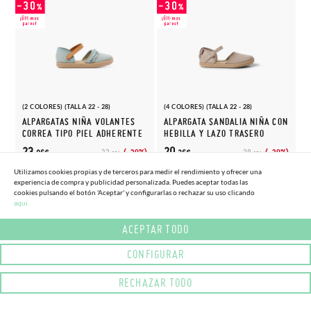
(2 COLORES) (TALLA 22 - 28)
(4 COLORES) (TALLA 22 - 28)
ALPARGATAS NIÑA VOLANTES
ALPARGATA SANDALIA NIÑA CON
CORREA TIPO PIEL ADHERENTE
HEBILLA Y LAZO TRASERO
23,
20,
(-30%)
(-30%)
32,
28,
06€
26€
95€
95€
Utilizamos cookies propias y de terceros para medir el rendimiento y ofrecer una
experiencia de compra y publicidad personalizada. Puedes aceptar todas las
cookies pulsando el botón 'Aceptar' y configurarlas o rechazar su uso clicando
aqui.
ACEPTAR TODO
CONFIGURAR
RECHAZAR TODO
(2 COLORES) (TALLA 22 - 26)
ZAPATILLAS BORDADO ESTRELLAS CORDONES RASO