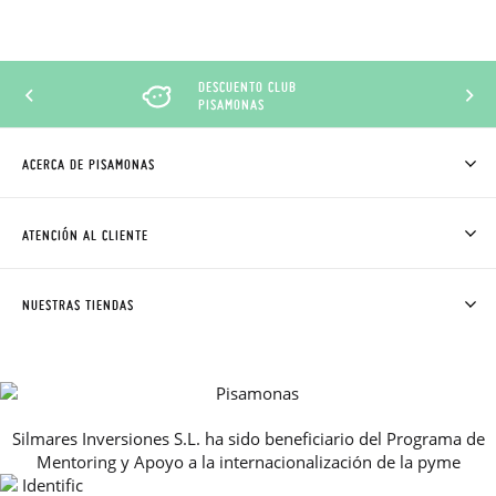
DESCUENTO CLUB
PISAMONAS
ACERCA DE PISAMONAS
QUIÉNES SOMOS
CÓMO COMPRAR
ATENCIÓN AL CLIENTE
DONDE ESTÁ MI PEDIDO
ENVÍOS Y CAMBIOS GRATIS
SOLICITAR CAMBIO O DEVOLUCIÓN
CLUB PISAMONAS
NUESTRAS TIENDAS
CONTACTO
BLOG & NOTICIAS
HORARIO
PREMIOS
PREGUNTAS FRECUENTES
AVISO LEGAL, PRIVACIDAD Y COOKIES
Silmares Inversiones S.L. ha sido beneficiario del Programa de
GUIA DE TALLAS
Mentoring y Apoyo a la internacionalización de la pyme
REBAJAS