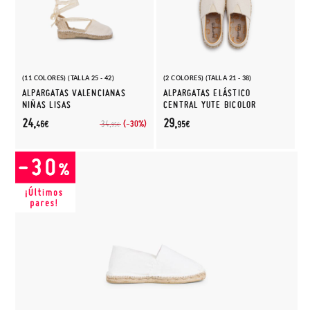
(11 COLORES) (TALLA 25 - 42)
(2 COLORES) (TALLA 21 - 38)
ALPARGATAS VALENCIANAS
ALPARGATAS ELÁSTICO
NIÑAS LISAS
CENTRAL YUTE BICOLOR
24,
29,
(-30%)
34,
46€
95€
95€