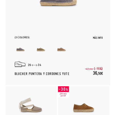
(3 COLORES)
MÁS INFO
26
34
(-15%)
42,
95€
36,
50€
BLUCHER PUNTERA Y CORDONES YUTE