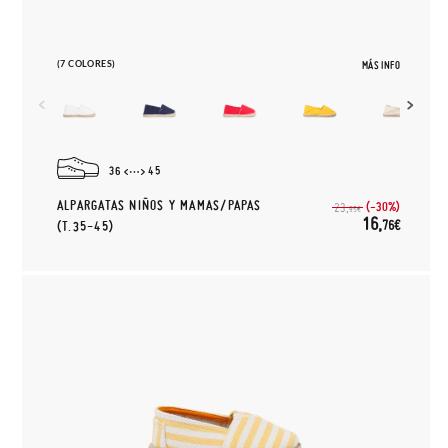
(7 COLORES)
MÁS INFO
36
45
ALPARGATAS NIÑOS Y MAMAS/PAPAS
(-30%)
23,
95€
16,
76€
(T.35-45)