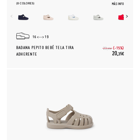
(8 COLORES)
MÁS INFO
16
19
BADANA PEPITO BEBÉ TELA TIRA
(-15%)
23,
95€
20,
35€
ADHERENTE