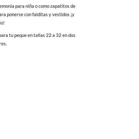
Cambios & Devoluciones
de nuestra web
emonia para niña o como zapatitos de
18,8
19,5
20,2
20,8
e encargará de todo: te mandaremos otra
ra ponerse con falditas y vestidos ¡y
lo!
para tu peque en tallas 22 a 32 en dos
 ¡no tienes que preocuparte por nada!
res.
gamos de enviarte un mensajero para que te