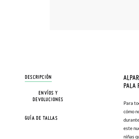
ALPAR
DESCRIPCIÓN
En Pisa
PALA 
hasta e
ENVÍOS Y
NOTA: L
DEVOLUCIONES
Además 
Para to
la medi
poco má
cómo no
GUÍA DE TALLAS
En Bale
durante
este nu
TALLA
Sólo en
niñas q