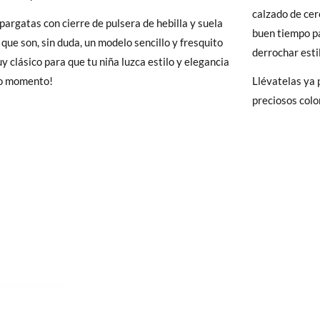
y si cuando te lleguen no te valen, sólo tienes que entrar en la sección
calzado de cer
pargatas con cierre de pulsera de hebilla y suela
14,2
14,8
15,5
16,2
16,9
17,5
18,1
viarnos la petición de cambio. Nuestro equipo Atención al Cliente s
buen tiempo pa
 que son, sin duda, un modelo sencillo y fresquito
 te recogeremos la primera, sin gastos, en unos pocos días!
derrochar esti
y clásico para que tu niña luzca estilo y elegancia
do momento!
Llévatelas ya 
 de que no quieras Cambio sino Devolución, también serán gratuitas,
preciosos colo
solicitarlas desde el mismo enlace del párrafo anterior y nos encar
el paquete.