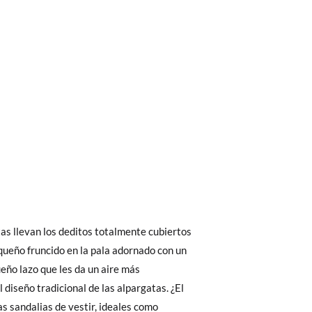
bién son GRATIS y puedes realizarlos
asa!
 interior del zapato, para que compares con
fieras acelerar el envío, puedes por muy
as llevan los deditos totalmente cubiertos
as, no con la suela por fuera.
queño fruncido en la pala adornado con un
ueño lazo que les da un aire más
 diseño tradicional de las alpargatas. ¿El
29
30
31
32
 El precio final será el de los zapatos que
s sandalias de vestir, ideales como