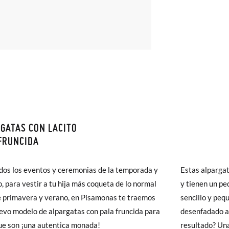
GATAS CON LACITO
monas todos los Envíos son GRATIS y los Cambios de Talla/Color tam
FRUNCIDA
n 60 días. ¡Te acercamos nuestra tienda física hasta la puerta de tu c
as medidas de la tabla son de este modelo en concreto, y de la suela
del envío estándar gratuito (2-3 días laborables), en caso de que pre
dos los eventos y ceremonias de la temporada y
Estas alpargat
da del pie de tu peque o con la suela interna de otros zapatos que teng
s (3,95€) elegir Envío Urgente en Península.
, para vestir a tu hija más coqueta de lo normal
y tienen un pe
ares el tiempo de envío es de 3-4 días laborables.
 primavera y verano, en Pisamonas te traemos
sencillo y peq
evo modelo de alpargatas con pala fruncida para
desenfadado al
22
23
24
25
26
27
28
 Pisamonas envíos y cambios gratis, sin importe mínimo, sin preguntas.
ue son ¡una autentica monada!
resultado? Una