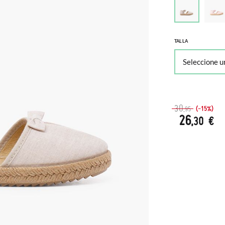
TALLA
30
(-15%)
,95
26
,30 €