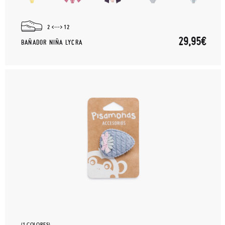
2
12
29,95€
BAÑADOR NIÑA LYCRA
(1 COLORES)