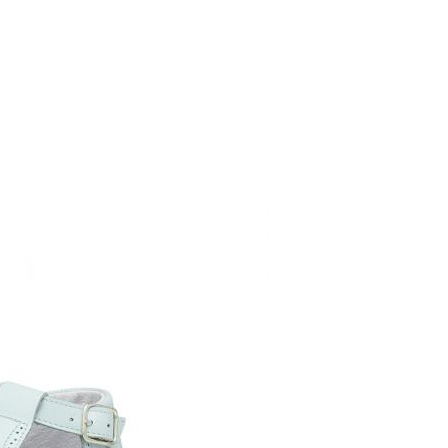
y si cuando te lleguen no te valen, sólo tienes que entrar en la sección
16
17
18
viarnos la petición de cambio. Nuestro equipo Atención al Cliente s
 te recogeremos la primera, sin gastos, en unos pocos días!
9,0
9,7
10,4
 de que no quieras Cambio sino Devolución, también serán gratuitas,
solicitarlas desde el mismo enlace del párrafo anterior y nos encar
el paquete.