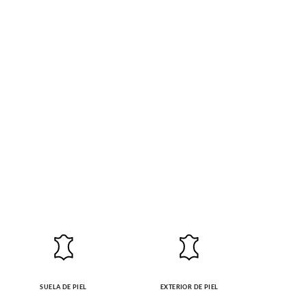
Cambios & Devoluciones
de nuestra web
19
20
e encargará de todo: te mandaremos otra
11,1
11,8
 ¡no tienes que preocuparte por nada!
gamos de enviarte un mensajero para que te
SUELA DE PIEL
EXTERIOR DE PIEL