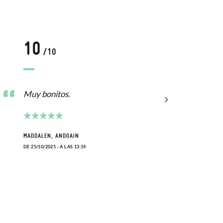
10
1
/10
Muy bonitos.
Zapa
cómo
MADDALEN, ANDOAIN
DE 25/10/2025 - A LAS 13:14
MARÍA
DE 10/0