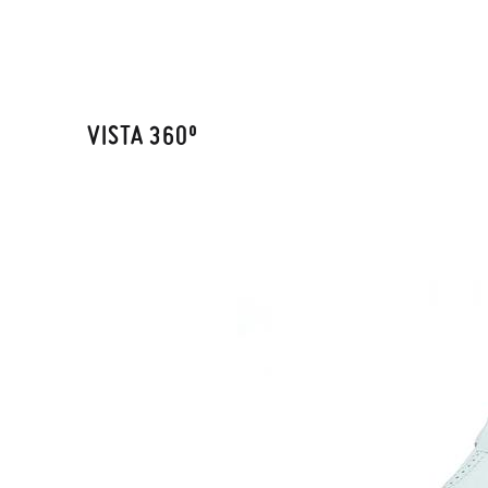
elijas, 
TALLA
para en
talla y
CM
VISTA 360º
En caso
Puedes 
recoja 