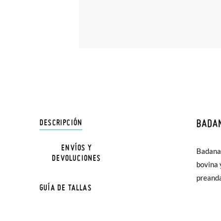
BADAN
DESCRIPCIÓN
En Pisa
hasta e
ENVÍOS Y
Badana 
infanti
NOTA: a
DEVOLUCIONES
Además 
bovina 
a medid
poco má
preanda
GUÍA DE TALLAS
En Bale
Sapato 
Sólo en