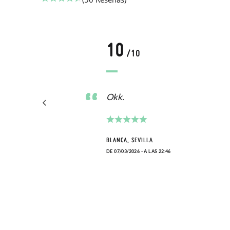
10
/10
y
Okk.
 .
BLANCA, SEVILLA
DE 07/03/2026 - A LAS 22:46