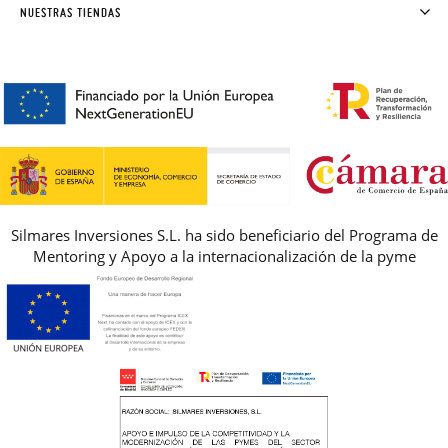
SOLICITAR CAMBIO O DEVOLUCIÓN
CLUB PISAMONAS
NUESTRAS TIENDAS
CONTACTO
BLOG & NOTICIAS
HORARIO
PREMIOS
PREGUNTAS FRECUENTES
AVISO LEGAL, PRIVACIDAD Y COOKIES
GUIA DE TALLAS
REBAJAS
Silmares Inversiones S.L. ha sido beneficiario del Programa de
Mentoring y Apoyo a la internacionalización de la pyme