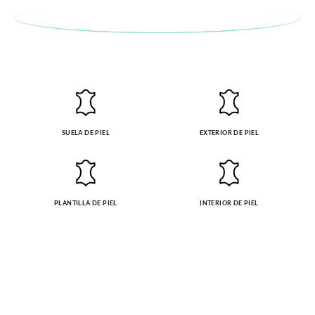
serán gratuitas, ¡no tienes que preocuparte por nada! Puedes
solicitarlas desde el mismo enlace del párrafo anterior y nos
encargamos de enviarte un mensajero para que te recoja el
paquete.
SUELA DE PIEL
EXTERIOR DE PIEL
PLANTILLA DE PIEL
INTERIOR DE PIEL