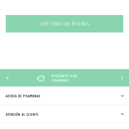
LEER TODAS LAS RESEÑAS
DESCUENTO CLUB
PISAMONAS
ACERCA DE PISAMONAS
QUIÉNES SOMOS
CÓMO COMPRAR
ATENCIÓN AL CLIENTE
DONDE ESTÁ MI PEDIDO
ENVÍOS Y CAMBIOS GRATIS