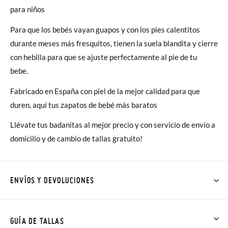
para niños
Para que los bebés vayan guapos y con los pies calentitos
durante meses más fresquitos, tienen la suela blandita y cierre
con hebilla para que se ajuste perfectamente al pie de tu
bebe.
Fabricado en España con piel de la mejor calidad para que
duren, aquí tus zapatos de bebé más baratos
Llévate tus badanitas al mejor precio y con servicio de envío a
domicilio y de cambio de tallas gratuito!
ENVÍOS Y DEVOLUCIONES
En Pisamonas todos los Envíos son GRATIS y los Cambios de
Talla/Color también son GRATIS y puedes realizarlos hasta en
GUÍA DE TALLAS