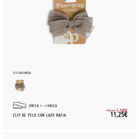
(1 COLORES)
UNICA
UNICA
(-10%)
12,
50€
11,25€
CLIP DE PELO CON LAZO RAFIA