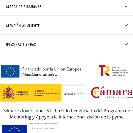
ACERCA DE PISAMONAS
QUIÉNES SOMOS
CÓMO COMPRAR
ATENCIÓN AL CLIENTE
DONDE ESTÁ MI PEDIDO
ENVÍOS Y CAMBIOS GRATIS
SOLICITAR CAMBIO O DEVOLUCIÓN
CLUB PISAMONAS
NUESTRAS TIENDAS
CONTACTO
BLOG & NOTICIAS
HORARIO
PREMIOS
PREGUNTAS FRECUENTES
AVISO LEGAL, PRIVACIDAD Y COOKIES
GUIA DE TALLAS
REBAJAS
Silmares Inversiones S.L. ha sido beneficiario del Programa de
Mentoring y Apoyo a la internacionalización de la pyme