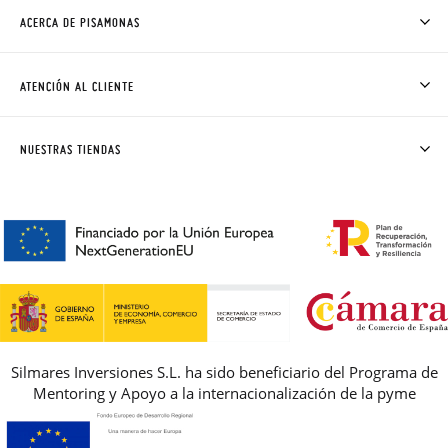
ACERCA DE PISAMONAS
QUIÉNES SOMOS
CÓMO COMPRAR
ATENCIÓN AL CLIENTE
DONDE ESTÁ MI PEDIDO
ENVÍOS Y CAMBIOS GRATIS
SOLICITAR CAMBIO O DEVOLUCIÓN
CLUB PISAMONAS
NUESTRAS TIENDAS
CONTACTO
BLOG & NOTICIAS
HORARIO
PREMIOS
PREGUNTAS FRECUENTES
AVISO LEGAL, PRIVACIDAD Y COOKIES
GUIA DE TALLAS
REBAJAS
Silmares Inversiones S.L. ha sido beneficiario del Programa de
Mentoring y Apoyo a la internacionalización de la pyme