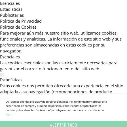
Esenciales
Estadísticas
Publicitarias
Política de Privacidad
Política de Cookies
Para mejorar aún más nuestro sitio web, utilizamos cookies
funcionales y analíticas. La información de este sitio web y sus
preferencias son almacenadas en estas cookies por su
navegador.
Esenciales
Las cookies esenciales son las estrictamente necesarias para
garantizar el correcto funcionamiento del sitio web.
Estadísticas
Estas cookies nos permiten ofrecerle una experiencia en el sitio
adaptada a su navegación (recomendaciones de producto
personalizadas, énfasis en categorías frecuentemente
Utilizamos cookies propias y de terceros para medir el rendimiento y ofrecer una
consultadas, etc).Al activar esta cookie, nos ayuda a mejorar aún
experiencia de compra y publicidad personalizada. Puedes aceptar todas las
más su experiencia.
cookies pulsando el botón 'Aceptar' y configurarlas o rechazar su uso clicando
aqui.
Publicitarias
ACEPTAR TODO
Estas cookies permiten a nuestros socios publicitarios enviarle