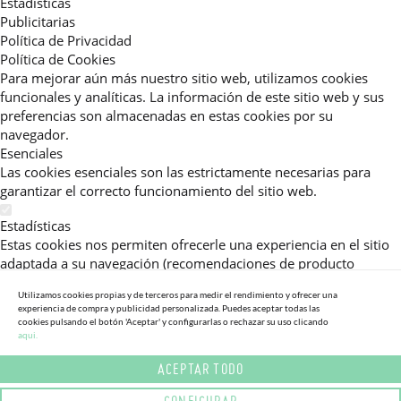
Estadísticas
Publicitarias
Política de Privacidad
Política de Cookies
Para mejorar aún más nuestro sitio web, utilizamos cookies
funcionales y analíticas. La información de este sitio web y sus
preferencias son almacenadas en estas cookies por su
navegador.
Esenciales
Las cookies esenciales son las estrictamente necesarias para
garantizar el correcto funcionamiento del sitio web.
Estadísticas
Estas cookies nos permiten ofrecerle una experiencia en el sitio
adaptada a su navegación (recomendaciones de producto
personalizadas, énfasis en categorías frecuentemente
Utilizamos cookies propias y de terceros para medir el rendimiento y ofrecer una
consultadas, etc).Al activar esta cookie, nos ayuda a mejorar aún
experiencia de compra y publicidad personalizada. Puedes aceptar todas las
más su experiencia.
cookies pulsando el botón 'Aceptar' y configurarlas o rechazar su uso clicando
aqui.
Publicitarias
ACEPTAR TODO
Estas cookies permiten a nuestros socios publicitarios enviarle
mensajes específicos y personalizados.