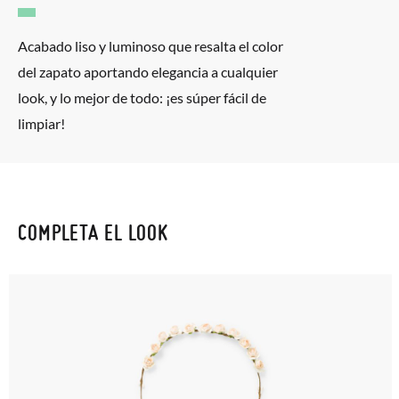
Cliente se encargará de todo: te mandaremos otra talla y te
recogeremos la primera, sin gastos, en unos pocos días!
Acabado liso y luminoso que resalta el color
del zapato aportando elegancia a cualquier
En caso de que no quieras Cambio sino Devolución, también
look, y lo mejor de todo: ¡es súper fácil de
serán gratuitas, ¡no tienes que preocuparte por nada! Puedes
limpiar!
solicitarlas desde el mismo enlace del párrafo anterior y nos
encargamos de enviarte un mensajero para que te recoja el
paquete.
COMPLETA EL LOOK