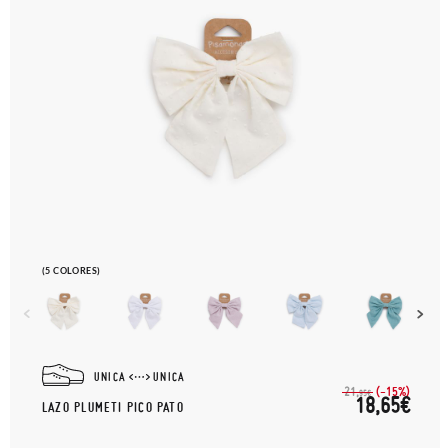
(5 COLORES)
UNICA
UNICA
(-15%)
21,
95€
18,65€
LAZO PLUMETI PICO PATO