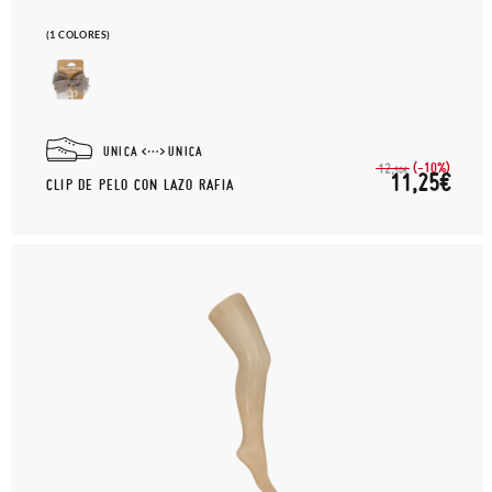
(1 COLORES)
UNICA
UNICA
(-10%)
12,
50€
11,25€
CLIP DE PELO CON LAZO RAFIA