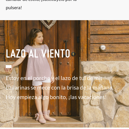
pulsera!
LAZO AL VIENTO
Estoy en el porche y el lazo de tul de mis
bailarinas se mece con la brisa de la mañana.
Hoy empieza algo bonito, ¡las vacaciones!