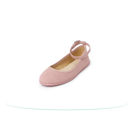
En caso de que no quieras Cambio sino Devolución, también
serán gratuitas, ¡no tienes que preocuparte por nada! Puedes
solicitarlas desde el mismo enlace del párrafo anterior y nos
encargamos de enviarte un mensajero para que te recoja el
paquete.