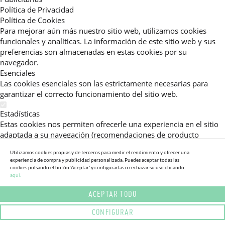
Política de Privacidad
Política de Cookies
Para mejorar aún más nuestro sitio web, utilizamos cookies
funcionales y analíticas. La información de este sitio web y sus
preferencias son almacenadas en estas cookies por su
navegador.
Esenciales
Las cookies esenciales son las estrictamente necesarias para
garantizar el correcto funcionamiento del sitio web.
Estadísticas
Estas cookies nos permiten ofrecerle una experiencia en el sitio
adaptada a su navegación (recomendaciones de producto
personalizadas, énfasis en categorías frecuentemente
Utilizamos cookies propias y de terceros para medir el rendimiento y ofrecer una
consultadas, etc).Al activar esta cookie, nos ayuda a mejorar aún
experiencia de compra y publicidad personalizada. Puedes aceptar todas las
más su experiencia.
cookies pulsando el botón 'Aceptar' y configurarlas o rechazar su uso clicando
aqui.
Publicitarias
ACEPTAR TODO
Estas cookies permiten a nuestros socios publicitarios enviarle
mensajes específicos y personalizados.
CONFIGURAR