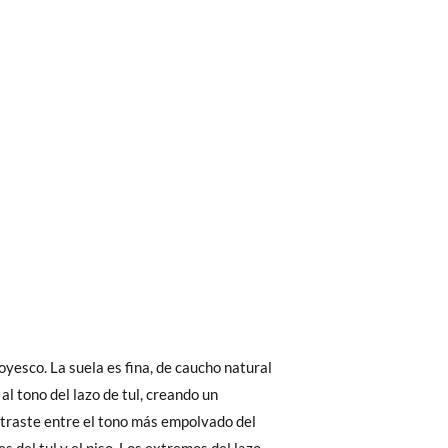
bién son GRATIS y puedes realizarlos
asa!
fieras acelerar el envío, puedes por muy