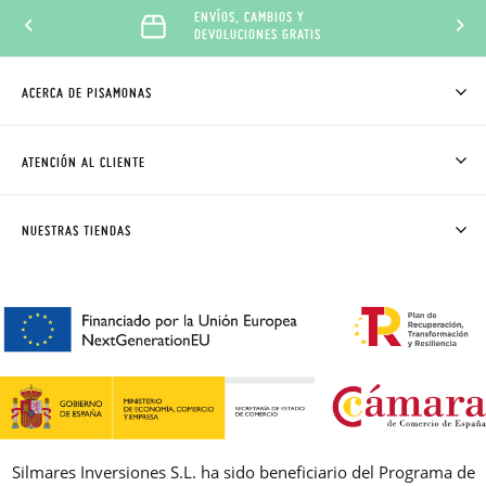
ENVÍOS, CAMBIOS Y
DEVOLUCIONES GRATIS
ACERCA DE PISAMONAS
QUIÉNES SOMOS
CÓMO COMPRAR
ATENCIÓN AL CLIENTE
DONDE ESTÁ MI PEDIDO
ENVÍOS Y CAMBIOS GRATIS
SOLICITAR CAMBIO O DEVOLUCIÓN
CLUB PISAMONAS
NUESTRAS TIENDAS
CONTACTO
BLOG & NOTICIAS
HORARIO
PREMIOS
PREGUNTAS FRECUENTES
AVISO LEGAL, PRIVACIDAD Y COOKIES
GUIA DE TALLAS
REBAJAS
Silmares Inversiones S.L. ha sido beneficiario del Programa de