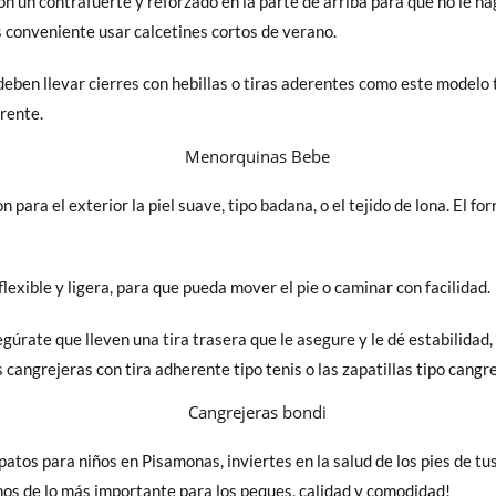
 con un contrafuerte y reforzado en la parte de arriba para que no le
s conveniente usar calcetines cortos de verano.
, deben llevar cierres con hebillas o tiras aderentes como este model
erente.
para el exterior la piel suave, tipo badana, o el tejido de lona. El for
flexible y ligera, para que pueda mover el pie o caminar con facilidad.
egúrate que lleven una tira trasera que le asegure y le dé estabilidad,
cangrejeras con tira adherente tipo tenis o las zapatillas tipo cangr
tos para niños en Pisamonas, inviertes en la salud de los pies de tus
nos de lo más importante para los peques, calidad y comodidad!