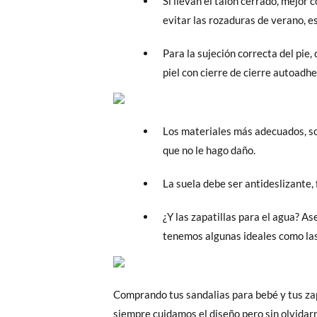
Si llevan el talón cerrado, mejor
evitar las rozaduras de verano, e
Para la sujeción correcta del pie
piel con cierre de cierre autoadh
Los materiales más adecuados, son 
que no le hago daño.
La suela debe ser antideslizante, 
¿Y las zapatillas para el agua? As
tenemos algunas ideales como las 
Comprando tus sandalias para bebé y tus zapa
siempre cuidamos el diseño pero sin olvidar