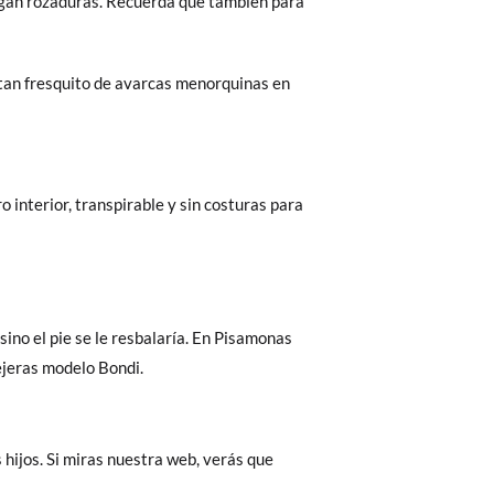
 hagan rozaduras. Recuerda que también para
o tan fresquito de avarcas menorquinas en
ro interior, transpirable y sin costuras para
 sino el pie se le resbalaría. En Pisamonas
ejeras modelo Bondi.
 hijos. Si miras nuestra web, verás que