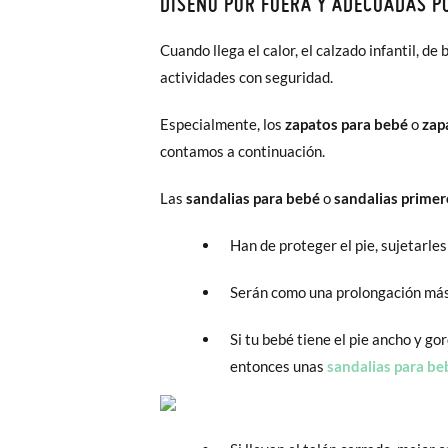
DISEÑO POR FUERA Y ADECUADAS P
Cuando llega el calor, el calzado infantil, d
actividades con seguridad.
Especialmente, los
zapatos para bebé
o
zap
contamos a continuación.
Las
sandalias para bebé
o
sandalias prime
Han de proteger el pie, sujetarles
Serán como una prolongación más d
Si tu bebé tiene el pie ancho y go
entonces unas
sandalias para b