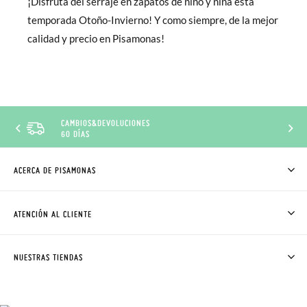
¡Disfruta del serraje en zapatos de niño y niña esta
temporada Otoño-Invierno! Y como siempre, de la mejor
calidad y precio en Pisamonas!
DESCUENTO CLUB
PISAMONAS
ACERCA DE PISAMONAS
QUIÉNES SOMOS
CÓMO COMPRAR
ATENCIÓN AL CLIENTE
DONDE ESTÁ MI PEDIDO
ENVÍOS Y CAMBIOS GRATIS
SOLICITAR CAMBIO O DEVOLUCIÓN
CLUB PISAMONAS
NUESTRAS TIENDAS
CONTACTO
BLOG & NOTICIAS
HORARIO
PREMIOS