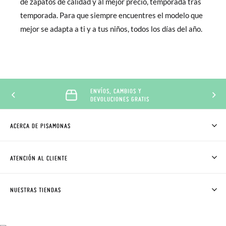
de zapatos de calidad y al mejor precio, temporada tras
temporada. Para que siempre encuentres el modelo que
mejor se adapta a ti y a tus niños, todos los días del año.
ENVÍOS, CAMBIOS Y
DEVOLUCIONES GRATIS
ACERCA DE PISAMONAS
QUIÉNES SOMOS
CÓMO COMPRAR
ATENCIÓN AL CLIENTE
DONDE ESTÁ MI PEDIDO
ENVÍOS Y CAMBIOS GRATIS
SOLICITAR CAMBIO O DEVOLUCIÓN
CLUB PISAMONAS
NUESTRAS TIENDAS
CONTACTO
BLOG & NOTICIAS
HORARIO
PREMIOS